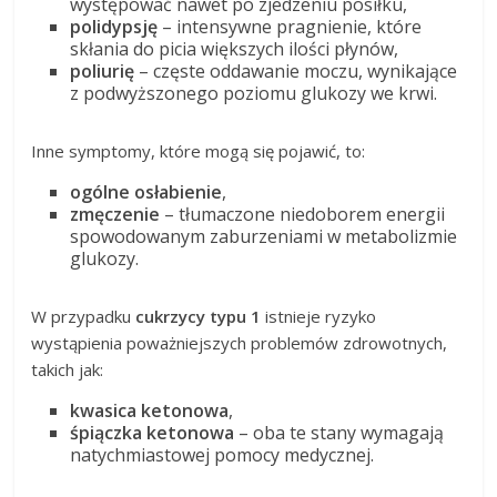
występować nawet po zjedzeniu posiłku,
polidypsję
– intensywne pragnienie, które
skłania do picia większych ilości płynów,
poliurię
– częste oddawanie moczu, wynikające
z podwyższonego poziomu glukozy we krwi.
Inne symptomy, które mogą się pojawić, to:
ogólne osłabienie
,
zmęczenie
– tłumaczone niedoborem energii
spowodowanym zaburzeniami w metabolizmie
glukozy.
W przypadku
cukrzycy typu 1
istnieje ryzyko
wystąpienia poważniejszych problemów zdrowotnych,
takich jak:
kwasica ketonowa
,
śpiączka ketonowa
– oba te stany wymagają
natychmiastowej pomocy medycznej.