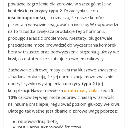
poważne zagrożenie dla zdrowia, w szczególności w
kontekście
cukrzycy typu 2
. Przyczynia się do
insulinooporności
, co oznacza, że nasze komórki
przestają właściwie reagować na insulinę. W odpowiedzi
na to trzustka zwiększa produkcję tego hormonu,
próbując zaradzić problemowi. Niestety, długotrwałe
przeciążenie może prowadzić do wyczerpania komórek
beta w trzustce oraz podwyższenia stężenia glukozy we
krwi, co ostatecznie skutkuje rozwojem cukrzycy.
Zachowanie zdrowej masy ciała ma kluczowe znaczenie
– badania pokazują, że jej normalizacja może znacznie
obniżyć ryzyko wystąpienia
cukrzycy typu 2
i jej
komplikacji. Nawet niewielka
utrata masy ciała
rzędu
5-
10%
całkowitej wagi może poprawić naszą wrażliwość
na insulinę oraz lepiej regulować poziom glukozy we krwi.
Dlatego tak ważne jest dbanie o zdrową wagę poprzez:
odpowiednią dietę,
regularną aktywność fizyczną,