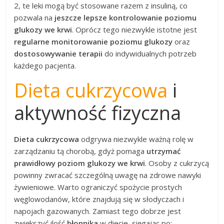
2, te leki mogą być stosowane razem z insuliną, co
pozwala na
jeszcze lepsze kontrolowanie poziomu
glukozy we krwi
. Oprócz tego niezwykle istotne jest
regularne monitorowanie poziomu glukozy
oraz
dostosowywanie terapii
do indywidualnych potrzeb
każdego pacjenta.
Dieta cukrzycowa
i
aktywność fizyczna
Dieta cukrzycowa
odgrywa niezwykle ważną rolę w
zarządzaniu tą chorobą, gdyż pomaga
utrzymać
prawidłowy poziom glukozy we krwi
. Osoby z cukrzycą
powinny zwracać szczególną uwagę na zdrowe nawyki
żywieniowe. Warto ograniczyć spożycie prostych
węglowodanów, które znajdują się w słodyczach i
napojach gazowanych. Zamiast tego dobrze jest
zwiększyć ilość
błonnika
w diecie, sięgając po: