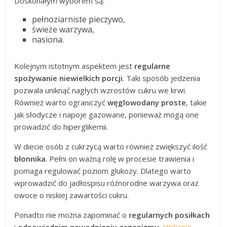
Doskonałym wyborem są:
pełnoziarniste pieczywo,
świeże warzywa,
nasiona.
Kolejnym istotnym aspektem jest
regularne
spożywanie niewielkich porcji
. Taki sposób jedzenia
pozwala uniknąć nagłych wzrostów cukru we krwi.
Również warto ograniczyć
węglowodany proste
, takie
jak słodycze i napoje gazowane, ponieważ mogą one
prowadzić do hiperglikemii.
W diecie osób z cukrzycą warto również zwiększyć ilość
błonnika
. Pełni on ważną rolę w procesie trawienia i
pomaga regulować poziom glukozy. Dlatego warto
wprowadzić do jadłospisu różnorodne warzywa oraz
owoce o niskiej zawartości cukru.
Ponadto nie można zapominać o
regularnych posiłkach
i
odpowiednim nawodnieniu organizmu
.
Unikanie