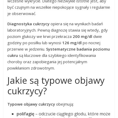
wczesne wykrycie. Dlatego niezwykle istotne jest, aby
być czujnym na wszelkie niepokojące sygnały i regularnie
je obserwować.
Diagnostyka cukrzycy
opiera się na wynikach badań
laboratoryjnych. Pewną diagnozę stawia się wtedy, gdy
poziom glukozy we krwi przekracza
200 mg/dl
dwie
godziny po posiłku lub wynosi
126 mg/dl
po nocnej
przerwie w jedzeniu.
Systematyczne badania poziomu
cukru
są kluczowe dla szybkiego identyfikowania
choroby oraz zapobiegania jej potencjalnym
powikłaniom zdrowotnym.
Jakie są typowe objawy
cukrzycy?
Typowe objawy cukrzycy
obejmują:
polifagię
– odczucie ciągłego głodu, które może