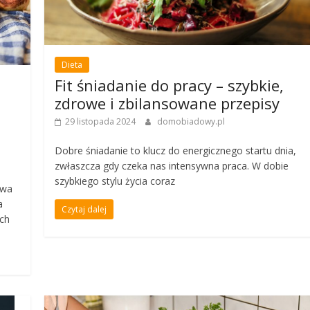
Dieta
Fit śniadanie do pracy – szybkie,
zdrowe i zbilansowane przepisy
29 listopada 2024
domobiadowy.pl
Dobre śniadanie to klucz do energicznego startu dnia,
zwłaszcza gdy czeka nas intensywna praca. W dobie
szybkiego stylu życia coraz
iwa
a
Czytaj dalej
ych