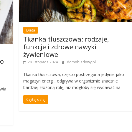
Dieta
Tkanka tłuszczowa: rodzaje,
funkcje i zdrowe nawyki
żywieniowe
co
28 listopada 2024
domobiadowy.pl
Tkanka tłuszczowa, często postrzegana jedynie jako
magazyn energii, odgrywa w organizmie znacznie
bardziej złożoną rolę, niż mogłoby się wydawać na
owia
Czytaj dalej