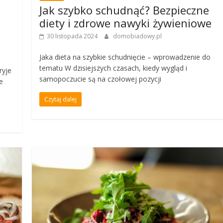
Jak szybko schudnąć? Bezpieczne
diety i zdrowe nawyki żywieniowe
i
30 listopada 2024
domobiadowy.pl
Jaka dieta na szybkie schudnięcie – wprowadzenie do
tematu W dzisiejszych czasach, kiedy wygląd i
ryje
samopoczucie są na czołowej pozycji
e
Czytaj dalej