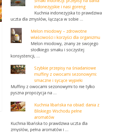
Smaki Indonezji: przepisy na dania
indonezyjskie i nasi goreng
Kuchnia indonezyjska to prawdziwa
uczta dla zmysłów, łącząca w sobie …
Melon miodowy – zdrowotne
właściwości i korzyści dla organizmu
Melon miodowy, znany ze swojego
słodkiego smaku i soczystej
konsystencji, …
Szybkie przepisy na śniadaniowe
muffiny z owocami sezonowymi:
smaczne i sycące wypieki
Muffiny z owocami sezonowymi to nie tylko
pyszna propozycja na …
Kuchnia libańska na obiad: dania z
Bliskiego Wschodu pełne
aromatów
Kuchnia libańska to prawdziwa uczta dla
zmysłów, pełna aromatów i …