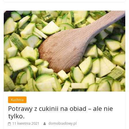
Kuchnia
Potrawy z cukinii na obiad – ale nie
tylko.
11 kwietnia 2021
domobiadowy.pl