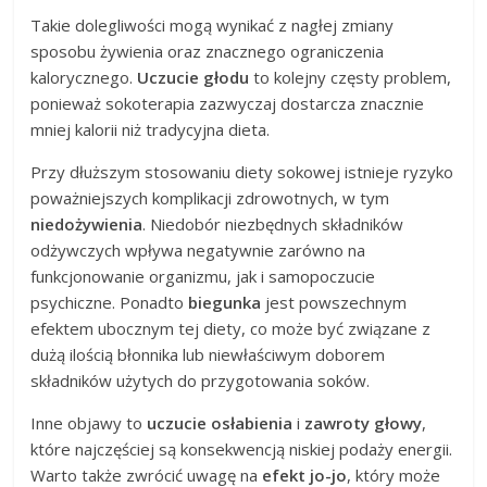
Takie dolegliwości mogą wynikać z nagłej zmiany
sposobu żywienia oraz znacznego ograniczenia
kalorycznego.
Uczucie głodu
to kolejny częsty problem,
ponieważ sokoterapia zazwyczaj dostarcza znacznie
mniej kalorii niż tradycyjna dieta.
Przy dłuższym stosowaniu diety sokowej istnieje ryzyko
poważniejszych komplikacji zdrowotnych, w tym
niedożywienia
. Niedobór niezbędnych składników
odżywczych wpływa negatywnie zarówno na
funkcjonowanie organizmu, jak i samopoczucie
psychiczne. Ponadto
biegunka
jest powszechnym
efektem ubocznym tej diety, co może być związane z
dużą ilością błonnika lub niewłaściwym doborem
składników użytych do przygotowania soków.
Inne objawy to
uczucie osłabienia
i
zawroty głowy
,
które najczęściej są konsekwencją niskiej podaży energii.
Warto także zwrócić uwagę na
efekt jo-jo
, który może