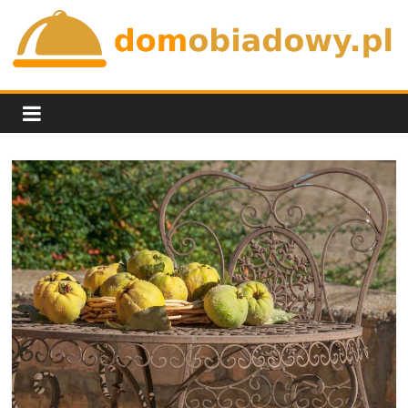
Skip
to
content
domobiadowy.pl