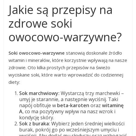
Jakie są przepisy na
zdrowe soki
owocowo-warzywne?
Soki owocowo-warzywne
stanowią doskonałe źródło
witamin i minerałów, które korzystnie wpływają na nasze
zdrowie. Oto kilka prostych przepisów na świeżo
wyciskane soki, które warto wprowadzić do codziennej
diety:
Sok marchwiowy:
Wystarczą trzy marchewki –
umyj je starannie, a następnie wyciśnij. Taki
napój obfituje w
beta-karoten
oraz
witaminę
A
, co ma pozytywny wpływ na nasz wzrok i
kondycję skóry.
Sok z buraka:
Wybierz jeden średniej wielkości
burak, pokrój go po wcześniejszym umyciu i
wyciśnij. Aby dodać mu słodyczy oraz wzbogacić