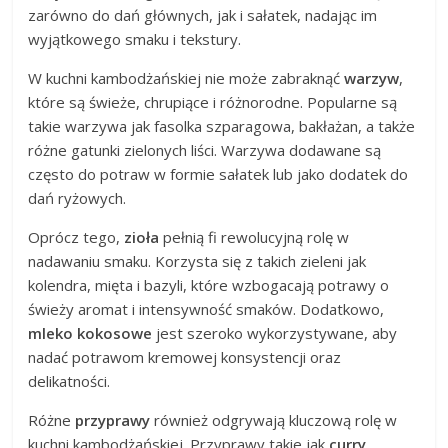
zarówno do dań głównych, jak i sałatek, nadając im
wyjątkowego smaku i tekstury.
W kuchni kambodżańskiej nie może zabraknąć
warzyw
,
które są świeże, chrupiące i różnorodne. Popularne są
takie warzywa jak fasolka szparagowa, bakłażan, a także
różne gatunki zielonych liści. Warzywa dodawane są
często do potraw w formie sałatek lub jako dodatek do
dań ryżowych.
Oprócz tego,
zioła
pełnią fi rewolucyjną rolę w
nadawaniu smaku. Korzysta się z takich zieleni jak
kolendra, mięta i bazyli, które wzbogacają potrawy o
świeży aromat i intensywność smaków. Dodatkowo,
mleko kokosowe
jest szeroko wykorzystywane, aby
nadać potrawom kremowej konsystencji oraz
delikatności.
Różne
przyprawy
również odgrywają kluczową rolę w
kuchni kambodżańskiej. Przyprawy takie jak
curry
,