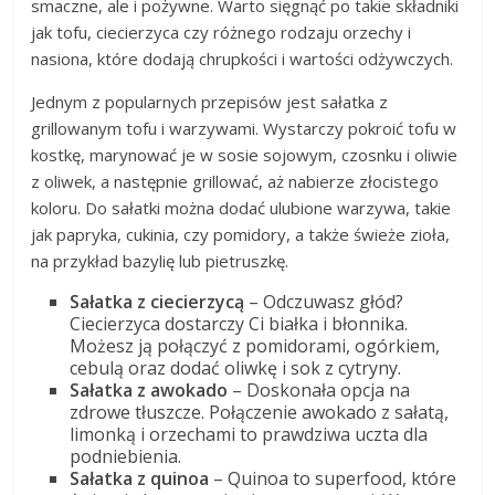
smaczne, ale i pożywne. Warto sięgnąć po takie składniki
jak tofu, ciecierzyca czy różnego rodzaju orzechy i
nasiona, które dodają chrupkości i wartości odżywczych.
Jednym z popularnych przepisów jest sałatka z
grillowanym tofu i warzywami. Wystarczy pokroić tofu w
kostkę, marynować je w sosie sojowym, czosnku i oliwie
z oliwek, a następnie grillować, aż nabierze złocistego
koloru. Do sałatki można dodać ulubione warzywa, takie
jak papryka, cukinia, czy pomidory, a także świeże zioła,
na przykład bazylię lub pietruszkę.
Sałatka z ciecierzycą
– Odczuwasz głód?
Ciecierzyca dostarczy Ci białka i błonnika.
Możesz ją połączyć z pomidorami, ogórkiem,
cebulą oraz dodać oliwkę i sok z cytryny.
Sałatka z awokado
– Doskonała opcja na
zdrowe tłuszcze. Połączenie awokado z sałatą,
limonką i orzechami to prawdziwa uczta dla
podniebienia.
Sałatka z quinoa
– Quinoa to superfood, które