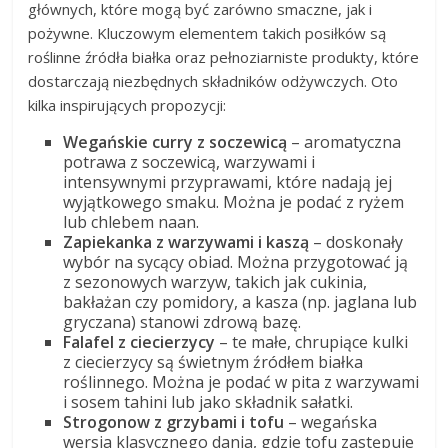
głównych, które mogą być zarówno smaczne, jak i
pożywne. Kluczowym elementem takich posiłków są
roślinne źródła białka oraz pełnoziarniste produkty, które
dostarczają niezbędnych składników odżywczych. Oto
kilka inspirujących propozycji:
Wegańskie curry z soczewicą
– aromatyczna
potrawa z soczewicą, warzywami i
intensywnymi przyprawami, które nadają jej
wyjątkowego smaku. Można je podać z ryżem
lub chlebem naan.
Zapiekanka z warzywami i kaszą
– doskonały
wybór na sycący obiad. Można przygotować ją
z sezonowych warzyw, takich jak cukinia,
bakłażan czy pomidory, a kasza (np. jaglana lub
gryczana) stanowi zdrową bazę.
Falafel z ciecierzycy
– te małe, chrupiące kulki
z ciecierzycy są świetnym źródłem białka
roślinnego. Można je podać w pita z warzywami
i sosem tahini lub jako składnik sałatki.
Strogonow z grzybami i tofu
– wegańska
wersja klasycznego dania, gdzie tofu zastępuje