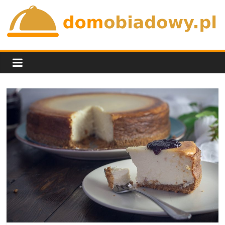
Skip
to
content
domobiadowy.pl