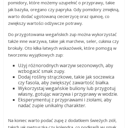
pomidory, które możemy uzupełnić o przyprawy, takie
jak bazylia, oregano czy papryka. Gdy pomidory zmiękną,
warto dodać ugotowaną ciecierzycę oraz quinoę, co
zwiększy wartości odżywcze potrawy.
Do przygotowania wegańskich zup można wykorzystać
także inne warzywa, takie jak marchew, seler, cukinia czy
brokuły. Oto kilka łatwych wskazówek, które pomogą w
tworzeniu wyjątkowych zup:
Użyj różnorodnych warzyw sezonowych, aby
wzbogacić smak zupy.
Dodaj rośliny strączkowe, takie jak soczewica
czy fasola, aby zwiększyć zawartość białka.
Wykorzystaj wegańskie buliony lub przygotuj
własny, gotując warzywa i przyprawy w wodzie.
Eksperymentuj z przyprawami i ziołami, aby
nadać zupie unikalny charakter.
Na koniec warto podać zupę z dodatkiem świeżych ziół,
takich jak pietruszka czy kolendra, co podkreśli jej smak