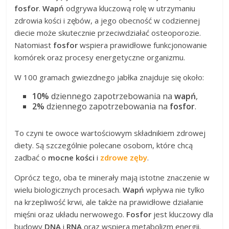
fosfor
.
Wapń
odgrywa kluczową rolę w utrzymaniu
zdrowia kości i zębów, a jego obecność w codziennej
diecie może skutecznie przeciwdziałać osteoporozie.
Natomiast
fosfor
wspiera prawidłowe funkcjonowanie
komórek oraz procesy energetyczne organizmu.
W 100 gramach gwiezdnego jabłka znajduje się około:
10%
dziennego zapotrzebowania na
wapń
,
2%
dziennego zapotrzebowania na
fosfor
.
To czyni te owoce wartościowym składnikiem zdrowej
diety. Są szczególnie polecane osobom, które chcą
zadbać o
mocne kości
i
zdrowe zęby
.
Oprócz tego, oba te minerały mają istotne znaczenie w
wielu biologicznych procesach.
Wapń
wpływa nie tylko
na krzepliwość krwi, ale także na prawidłowe działanie
mięśni oraz układu nerwowego.
Fosfor
jest kluczowy dla
budowy
DNA
i
RNA
oraz wspiera metabolizm energii.