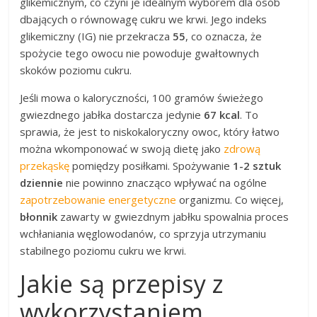
glikemicznym, co czyni je idealnym wyborem dla osób
dbających o równowagę cukru we krwi. Jego indeks
glikemiczny (IG) nie przekracza
55
, co oznacza, że
spożycie tego owocu nie powoduje gwałtownych
skoków poziomu cukru.
Jeśli mowa o kaloryczności, 100 gramów świeżego
gwiezdnego jabłka dostarcza jedynie
67 kcal
. To
sprawia, że jest to niskokaloryczny owoc, który łatwo
można wkomponować w swoją dietę jako
zdrową
przekąskę
pomiędzy posiłkami. Spożywanie
1-2 sztuk
dziennie
nie powinno znacząco wpływać na ogólne
zapotrzebowanie energetyczne
organizmu. Co więcej,
błonnik
zawarty w gwiezdnym jabłku spowalnia proces
wchłaniania węglowodanów, co sprzyja utrzymaniu
stabilnego poziomu cukru we krwi.
Jakie są przepisy z
wykorzystaniem