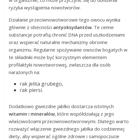
w organizmie, co może przyczynić się do obniżenia
ryzyka wystąpienia nowotworów.
Działanie przeciwnowotworowe tego owocu wynika
głównie z obecności
antyoksydantów
. Te cenne
substancje potrafią chronić DNA przed uszkodzeniami
oraz wspierać naturalne mechanizmy obronne
organizmu. Regularne spożywanie owoców bogatych w
te składniki może być korzystnym elementem
profilaktyki nowotworowej, zwłaszcza dla osób
narażonych na:
rak jelita grubego,
rak piersi.
Dodatkowo gwiezdne jabłko dostarcza istotnych
witamin
i
minerałów
, które współdziałają z jego
właściwościami przeciwnowotworowymi. Dlatego warto
rozważyć włączenie gwiezdnego jabłka do codziennej
diety, aby wspierać ogólne zdrowie i samopoczucie