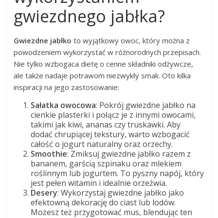
gwiezdnego jabłka?
Gwiezdne jabłko
to wyjątkowy owoc, który można z
powodzeniem wykorzystać w różnorodnych przepisach.
Nie tylko wzbogaca dietę o cenne składniki odżywcze,
ale także nadaje potrawom niezwykły smak. Oto kilka
inspiracji na jego zastosowanie:
Sałatka owocowa
: Pokrój gwiezdne jabłko na
cienkie plasterki i połącz je z innymi owocami,
takimi jak kiwi, ananas czy truskawki. Aby
dodać chrupiącej tekstury, warto wzbogacić
całość o jogurt naturalny oraz orzechy.
Smoothie
: Zmiksuj gwiezdne jabłko razem z
bananem, garścią szpinaku oraz mlekiem
roślinnym lub jogurtem. To pyszny napój, który
jest pełen witamin i idealnie orzeźwia.
Desery
: Wykorzystaj gwiezdne jabłko jako
efektowną dekorację do ciast lub lodów.
Możesz też przygotować mus, blendując ten