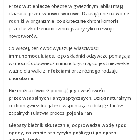
Przeciwutleniacze
obecne w gwiezdnym jabłku mają
działanie
przeciwnowotworowe
. Działają one na
wolne
rodniki
w organizmie, co skutecznie chroni komórki
przed uszkodzeniami i zmniejsza ryzyko rozwoju
nowotworów.
Co więcej, ten owoc wykazuje właściwości
immunomodulujące
. Jego składniki odżywcze pomagają
wzmocnić odpowiedź immunologiczną, co jest niezwykle
ważne dla walki z
infekcjami
oraz różnego rodzaju
chorobami
.
Nie można również pominąć jego właściwości
przeciwzapalnych
i
antyseptycznych
. Dzięki naturalnym
cechom gwiezdne jabłko wspomaga redukcję stanów
zapalnych i ułatwia proces
gojenia ran
.
Głębszy bieżnik skuteczniej odprowadza wodę spod
opony, co zmniejsza ryzyko poślizgu i polepsza