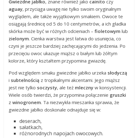
Gwiezdne jabłko
, znane również jako
cainito
czy
aguay
, przyciąga uwagę nie tylko swoim oryginalnym
wyglądem, ale także wyjątkowym smakiem. Owoce te
osiągają średnicę od 5 do 10 centymetrów, a ich gładka
skórka może być w różnych odcieniach –
fioletowym
lub
zielonym
. Cienka warstwa jest łatwa do usunięcia, co
czyni je jeszcze bardziej zachęcającymi do jedzenia. Po
przecięciu owoc ukazuje miąższ o białym lub żółtym
kolorze, który kształtem przypomina gwiazdę.
Pod względem smaku gwiezdne jabłko urzeka
słodyczą
i
subtelnością
z tropikalnymi akcentami. Jego miąższ
jest nie tylko
soczysty
, ale też
mleczny
w konsystencji.
Wiele osób twierdzi, że przypomina połączenie
gruszki
z
winogronem
. Ta niezwykła mieszanka sprawia, że
gwiezdne jabłko doskonale odnajduje się w:
deserach,
sałatkach,
różnorodnych napojach owocowych.