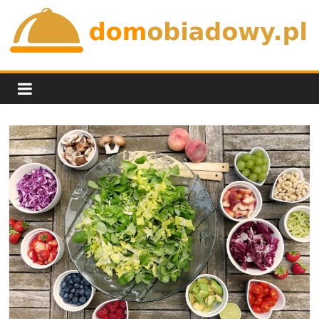
Skip
to
content
domobiadowy.pl