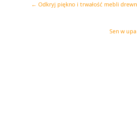
←
Odkryj piękno i trwałość mebli drew
Sen w upa