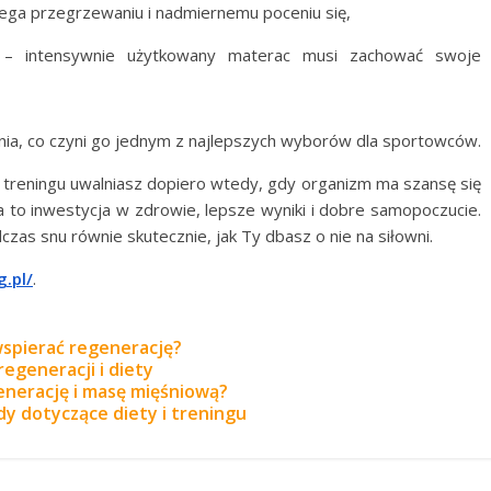
iega przegrzewaniu i nadmiernemu poceniu się,
a – intensywnie użytkowany materac musi zachować swoje
ia, co czyni go jednym z najlepszych wyborów dla sportowców.
ał treningu uwalniasz dopiero wtedy, gdy organizm ma szansę się
o inwestycja w zdrowie, lepsze wyniki i dobre samopoczucie.
czas snu równie skutecznie, jak Ty dbasz o nie na siłowni.
g.pl/
.
wspierać regenerację?
regeneracji i diety
enerację i masę mięśniową?
dy dotyczące diety i treningu