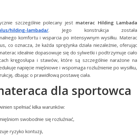
cznie szczególnie polecany jest
materac Hilding Lambada
plus/hilding-lambada/
. Jego konstrukcja została
alnego komfortu i wsparcia po intensywnym wysiłku. Materac
s, co oznacza, że każda sprężynka działa niezależnie, oferując
aterac idealnie dopasowuje się do sylwetki i podtrzymuje ciało
icach kręgosłupa i stawów, które są szczególnie narażone na
edukuje napięcie mięśniowe i wspomaga rozluźnienie po wysiłku,
ukcję, dbając o prawidłową postawę ciała.
materaca dla sportowca
inien spełniać kilka warunków:
ięśniom swobodnie się rozluźniać,
uje ryzyko kontuzji,