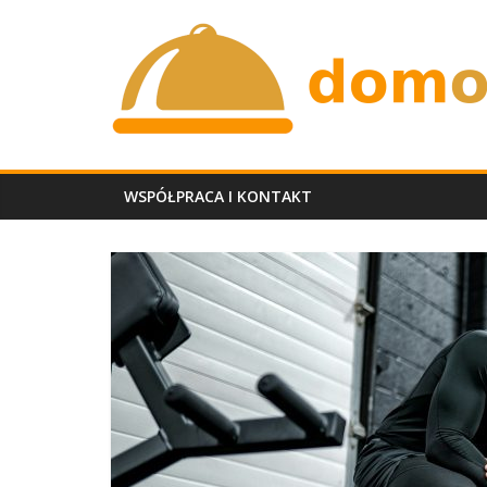
Skip
domobiadowy.p
to
content
WSPÓŁPRACA I KONTAKT