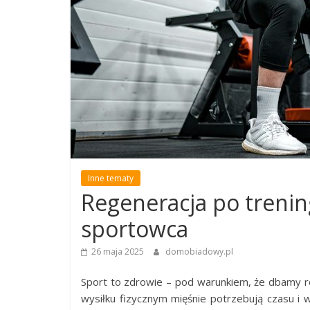
Inne tematy
Regeneracja po trenin
sportowca
26 maja 2025
domobiadowy.pl
Sport to zdrowie – pod warunkiem, że dbamy 
wysiłku fizycznym mięśnie potrzebują czasu i