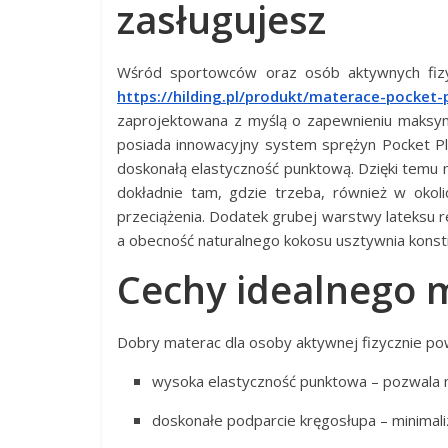
zasługujesz
Wśród sportowców oraz osób aktywnych fizy
https://hilding.pl/produkt/materace-pocket-
zaprojektowana z myślą o zapewnieniu maksym
posiada innowacyjny system sprężyn Pocket Plu
doskonałą elastyczność punktową. Dzięki temu m
dokładnie tam, gdzie trzeba, również w okol
przeciążenia. Dodatek grubej warstwy lateksu r
a obecność naturalnego kokosu usztywnia konstr
Cechy idealnego 
Dobry materac dla osoby aktywnej fizycznie pow
wysoka elastyczność punktowa – pozwala m
doskonałe podparcie kręgosłupa – minimaliz