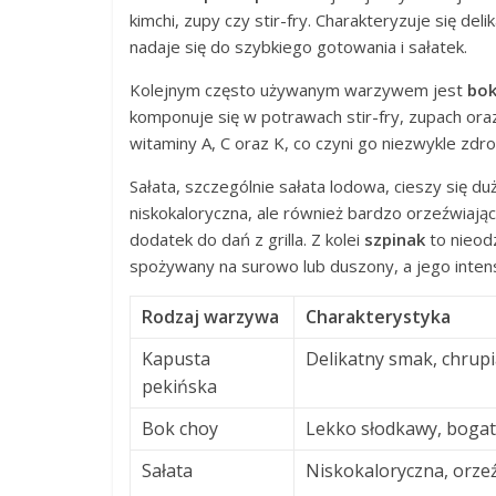
kimchi, zupy czy stir-fry. Charakteryzuje się de
nadaje się do szybkiego gotowania i sałatek.
Kolejnym często używanym warzywem jest
bok
komponuje się w potrawach stir-fry, zupach ora
witaminy A, C oraz K, co czyni go niezwykle z
Sałata, szczególnie sałata lodowa, cieszy się du
niskokaloryczna, ale również bardzo orzeźwiając
dodatek do dań z grilla. Z kolei
szpinak
to nieod
spożywany na surowo lub duszony, a jego inten
Rodzaj warzywa
Charakterystyka
Kapusta
Delikatny smak, chrup
pekińska
Bok choy
Lekko słodkawy, bogat
Sałata
Niskokaloryczna, orze