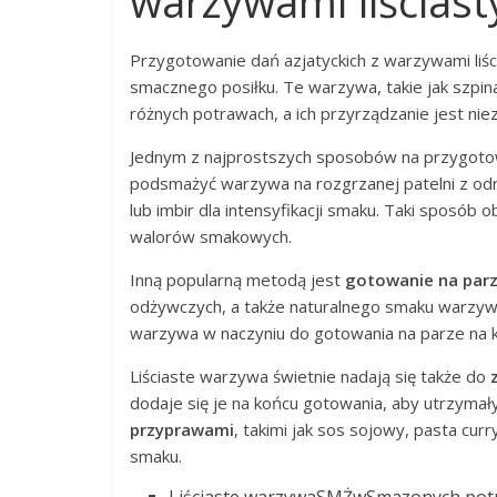
warzywami liściast
Przygotowanie dań azjatyckich z warzywami liś
smacznego posiłku. Te warzywa, takie jak szpin
różnych potrawach, a ich przyrządzanie jest niez
Jednym z najprostszych sposobów na przygotowa
podsmażyć warzywa na rozgrzanej patelni z odr
lub imbir dla intensyfikacji smaku. Taki sposób 
walorów smakowych.
Inną popularną metodą jest
gotowanie na par
odżywczych, a także naturalnego smaku warzyw.
warzywa w naczyniu do gotowania na parze na kil
Liściaste warzywa świetnie nadają się także do
dodaje się je na końcu gotowania, aby utrzyma
przyprawami
, takimi jak sos sojowy, pasta curry
smaku.
Liściaste warzywaSMŻwSmazonych potra