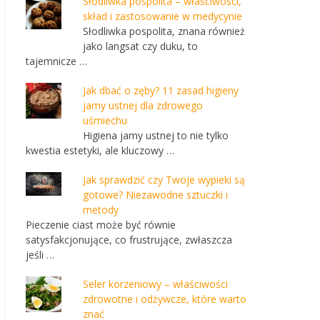
Słodliwka pospolita – właściwości,
skład i zastosowanie w medycynie
Słodliwka pospolita, znana również
jako langsat czy duku, to
tajemnicze …
Jak dbać o zęby? 11 zasad higieny
jamy ustnej dla zdrowego
uśmiechu
Higiena jamy ustnej to nie tylko
kwestia estetyki, ale kluczowy …
Jak sprawdzić czy Twoje wypieki są
gotowe? Niezawodne sztuczki i
metody
Pieczenie ciast może być równie
satysfakcjonujące, co frustrujące, zwłaszcza
jeśli …
Seler korzeniowy – właściwości
zdrowotne i odżywcze, które warto
znać