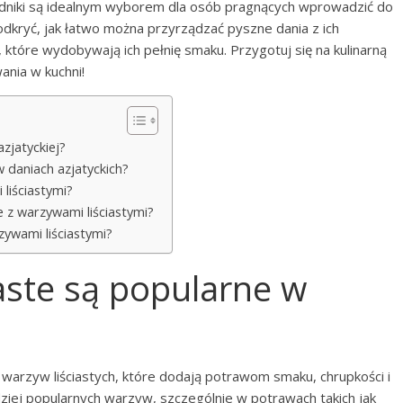
ładniki są idealnym wyborem dla osób pragnących wprowadzić do
odkryć, jak łatwo można przyrządzać pyszne dania z ich
 które wydobywają ich pełnię smaku. Przygotuj się na kulinarną
ania w kuchni!
azjatyckiej?
w daniach azjatyckich?
liściastymi?
e z warzywami liściastymi?
zywami liściastymi?
iaste są popularne w
w warzyw liściastych, które dodają potrawom smaku, chrupkości i
ziej popularnych warzyw, szczególnie w potrawach takich jak