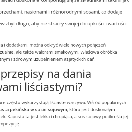
 orzechami, nasionami i różnorodnymi sosami, co dodaje
zbyt długo, aby nie straciły swojej chrupkości i wartości
a i dodatkami, można odkryć wiele nowych połączeń
izualnie, ale także walorami smakowymi. Właściwa obróbka
ysznym i zdrowym uzupełnieniem azjatyckich dań.
 przepisy na dania
wami liściastymi?
tóre często wykorzystują liściaste warzywa. Wśród popularnych
usta pekińska w sosie sojowym
, która jest doskonałym
. Kapusta ta jest lekka i chrupiąca, a sos sojowy podkreśla jej
ompozycję.