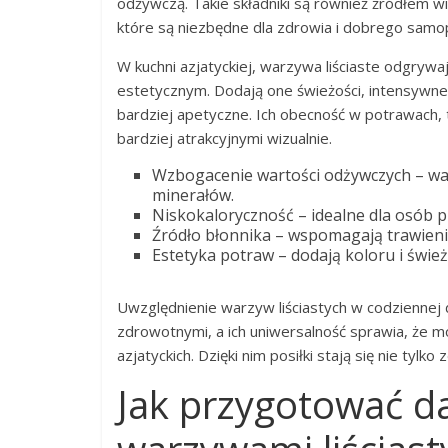
odżywczą. Takie składniki są również źródłem wi
które są niezbędne dla zdrowia i dobrego samo
W kuchni azjatyckiej, warzywa liściaste odgryw
estetycznym. Dodają one świeżości, intensywnego
bardziej apetyczne. Ich obecność w potrawach, tak
bardziej atrakcyjnymi wizualnie.
Wzbogacenie wartości odżywczych – warz
minerałów.
Niskokaloryczność – idealne dla osób 
Źródło błonnika – wspomagają trawienie 
Estetyka potraw – dodają koloru i śwież
Uwzględnienie warzyw liściastych w codziennej d
zdrowotnymi, a ich uniwersalność sprawia, że
azjatyckich. Dzięki nim posiłki stają się nie tylk
Jak przygotować da