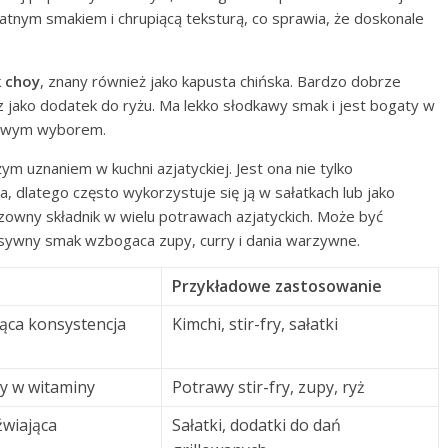
likatnym smakiem i chrupiącą teksturą, co sprawia, że doskonale
 choy
, znany również jako kapusta chińska. Bardzo dobrze
z jako dodatek do ryżu. Ma lekko słodkawy smak i jest bogaty w
drowym wyborem.
żym uznaniem w kuchni azjatyckiej. Jest ona nie tylko
a, dlatego często wykorzystuje się ją w sałatkach lub jako
zowny składnik w wielu potrawach azjatyckich. Może być
sywny smak wzbogaca zupy, curry i dania warzywne.
Przykładowe zastosowanie
iąca konsystencja
Kimchi, stir-fry, sałatki
y w witaminy
Potrawy stir-fry, zupy, ryż
źwiająca
Sałatki, dodatki do dań