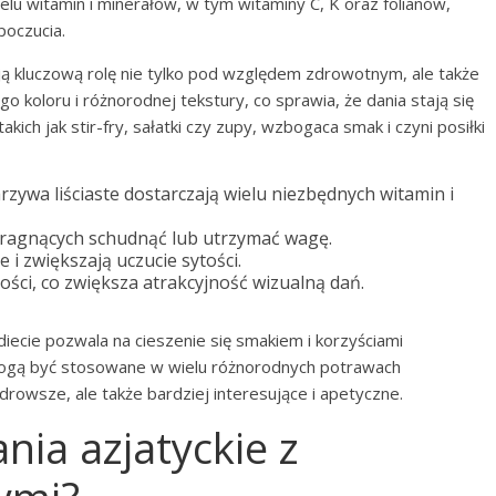
elu witamin i minerałów, w tym witaminy C, K oraz folianów,
poczucia.
ają kluczową rolę nie tylko pod względem zdrowotnym, ale także
 koloru i różnorodnej tekstury, co sprawia, że dania stają się
ich jak stir-fry, sałatki czy zupy, wzbogaca smak i czyni posiłki
ywa liściaste dostarczają wielu niezbędnych witamin i
pragnących schudnąć lub utrzymać wagę.
i zwiększają uczucie sytości.
ości, co zwiększa atrakcyjność wizualną dań.
iecie pozwala na cieszenie się smakiem i korzyściami
 mogą być stosowane w wielu różnorodnych potrawach
o zdrowsze, ale także bardziej interesujące i apetyczne.
nia azjatyckie z