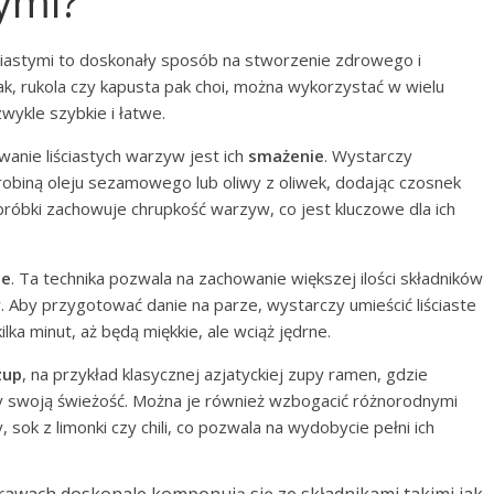
ymi?
ciastymi to doskonały sposób na stworzenie zdrowego i
ak, rukola czy kapusta pak choi, można wykorzystać w wielu
wykle szybkie i łatwe.
nie liściastych warzyw jest ich
smażenie
. Wystarczy
obiną oleju sezamowego lub oliwy z oliwek, dodając czosnek
obróbki zachowuje chrupkość warzyw, co jest kluczowe dla ich
ze
. Ta technika pozwala na zachowanie większej ilości składników
 Aby przygotować danie na parze, wystarczy umieścić liściaste
ka minut, aż będą miękkie, ale wciąż jędrne.
zup
, na przykład klasycznej azjatyckiej zupy ramen, gdzie
ły swoją świeżość. Można je również wzbogacić różnorodnymi
, sok z limonki czy chili, co pozwala na wydobycie pełni ich
wach doskonale komponują się ze składnikami takimi jak