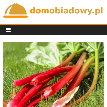
Skip
to
content
domobiadowy.pl