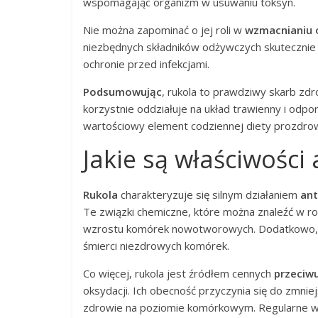
wspomagając organizm w usuwaniu toksyn.
Nie można zapominać o jej roli w
wzmacnianiu 
niezbędnych składników odżywczych skutecznie 
ochronie przed infekcjami.
Podsumowując
, rukola to prawdziwy skarb zd
korzystnie oddziałuje na układ trawienny i odpo
wartościowy element codziennej diety prozdro
Jakie są właściwośc
Rukola
charakteryzuje się silnym działaniem
an
Te związki chemiczne, które można znaleźć w r
wzrostu komórek nowotworowych. Dodatkowo, ws
śmierci niezdrowych komórek.
Co więcej, rukola jest źródłem cennych
przeciwu
oksydacji. Ich obecność przyczynia się do zmn
zdrowie na poziomie komórkowym. Regularne włą