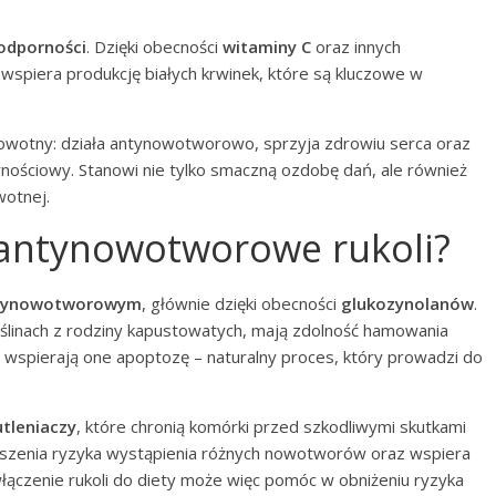
odporności
. Dzięki obecności
witaminy C
oraz innych
wspiera produkcję białych krwinek, które są kluczowe w
rowotny: działa antynowotworowo, sprzyja zdrowiu serca oraz
rnościowy. Stanowi nie tylko smaczną ozdobę dań, ale również
wotnej.
i antynowotworowe rukoli?
tynowotworowym
, głównie dzięki obecności
glukozynolanów
.
oślinach z rodziny kapustowatych, mają zdolność hamowania
pierają one apoptozę – naturalny proces, który prowadzi do
tleniaczy
, które chronią komórki przed szkodliwymi skutkami
iejszenia ryzyka wystąpienia różnych nowotworów oraz wspiera
czenie rukoli do diety może więc pomóc w obniżeniu ryzyka