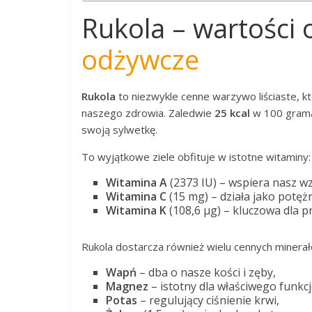
Rukola – wartości
odżywcze
Rukola
to niezwykle cenne warzywo liściaste, k
naszego zdrowia. Zaledwie
25 kcal
w 100 grama
swoją sylwetkę.
To wyjątkowe ziele obfituje w istotne witaminy:
Witamina A
(2373 IU) – wspiera nasz w
Witamina C
(15 mg) – działa jako potężn
Witamina K
(108,6 µg) – kluczowa dla p
Rukola dostarcza również wielu cennych minera
Wapń
– dba o nasze kości i zęby,
Magnez
– istotny dla właściwego funk
Potas
– regulujący ciśnienie krwi,