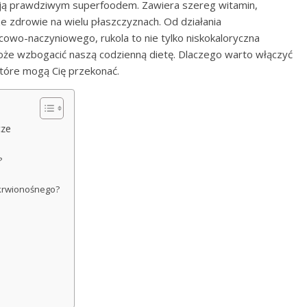
ą ją prawdziwym superfoodem. Zawiera szereg witamin,
 zdrowie na wielu płaszczyznach. Od działania
owo-naczyniowego, rukola to nie tylko niskokaloryczna
może wzbogacić naszą codzienną dietę. Dlaczego warto włączyć
które mogą Cię przekonać.
cze
?
 krwionośnego?