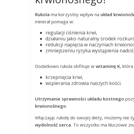
Rukola
ma korzystny wpływ na
układ krwionoś
minerał pomaga w:
regulacji ciśnienia krwi,
działaniu jako naturalny środek rozkur
redukcji napięcia w naczyniach krwiono
zmniejszeniu ryzyka wystąpienia nadciś
Dodatkowo rukola obfituje w
witaminę K
, któr
krzepnięcia krwi,
wspierania zdrowia naszych kości.
Utrzymanie sprawności układu kostnego
pozy
krwionośnego
.
Włączając rukolę do swojej diety, możemy nie t
wydolność serca
. To wszystko ma kluczowe zn