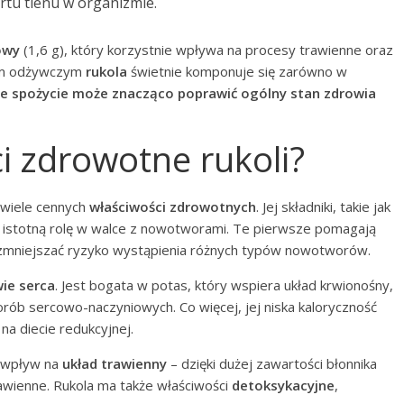
rtu tlenu w organizmie.
owy
(1,6 g), który korzystnie wpływa na procesy trawienne oraz
iom odżywczym
rukola
świetnie komponuje się zarówno w
rne spożycie może znacząco poprawić ogólny stan zdrowia
ci zdrowotne rukoli?
e wiele cennych
właściwości zdrowotnych
. Jej składniki, takie jak
 istotną rolę w walce z nowotworami. Te pierwsze pomagają
 zmniejszać ryzyko wystąpienia różnych typów nowotworów.
ie serca
. Jest bogata w potas, który wspiera układ krwionośny,
horób sercowo-naczyniowych. Co więcej, jej niska kaloryczność
a diecie redukcyjnej.
y wpływ na
układ trawienny
– dzięki dużej zawartości błonnika
trawienne. Rukola ma także właściwości
detoksykacyjne
,