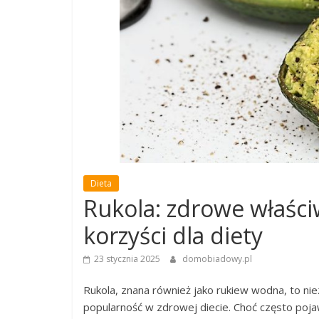
Dieta
Rukola: zdrowe właści
korzyści dla diety
23 stycznia 2025
domobiadowy.pl
Rukola, znana również jako rukiew wodna, to nie
popularność w zdrowej diecie. Choć często pojaw