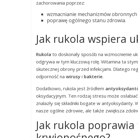
zachorowania poprzez:
wzmacnianie mechanizmów obronnych 
poprawę ogólnego stanu zdrowia.
Jak rukola wspiera 
Rukola
to doskonały sposób na wzmocnienie uk
odgrywa w tym kluczową rolę. Witamina ta stym
skutecznej obrony przed infekcjami. Dlatego re
odporność na
wirusy
i
bakterie
.
Dodatkowo, rukola jest źródłem
antyoksydant
oksydacyjnym. Ten rodzaj stresu może osłabiać 
znalazły się składniki bogate w antyoksydanty. 
nasze ogólne zdrowie, ale także zwiększa zdol
Jak rukola poprawia
krwionośnego?