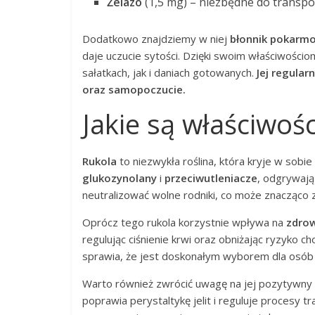
Żelazo
(1,5 mg) – niezbędne do transpo
Dodatkowo znajdziemy w niej
błonnik pokarm
daje uczucie sytości. Dzięki swoim właściwośc
sałatkach, jak i daniach gotowanych.
Jej regula
oraz samopoczucie.
Jakie są właściwoś
Rukola
to niezwykła roślina, która kryje w sobi
glukozynolany
i
przeciwutleniacze
, odgrywają
neutralizować wolne rodniki, co może znacząco
Oprócz tego rukola korzystnie wpływa na
zdrow
regulując ciśnienie krwi oraz obniżając ryzyko c
sprawia, że jest doskonałym wyborem dla osób n
Warto również zwrócić uwagę na jej pozytywn
poprawia perystaltykę jelit i reguluje procesy 