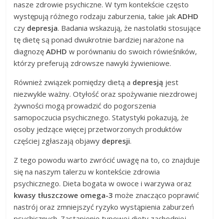
nasze zdrowie psychiczne. W tym kontekście często
występują różnego rodzaju zaburzenia, takie jak
ADHD
czy
depresja
. Badania wskazują, że nastolatki stosujące
tę dietę są ponad dwukrotnie bardziej narażone na
diagnozę
ADHD
w porównaniu do swoich rówieśników,
którzy preferują zdrowsze nawyki żywieniowe.
Również związek pomiędzy dietą a
depresją
jest
niezwykle ważny. Otyłość oraz spożywanie niezdrowej
żywności mogą prowadzić do pogorszenia
samopoczucia psychicznego. Statystyki pokazują, że
osoby jedzące więcej przetworzonych produktów
częściej zgłaszają objawy
depresji
.
Z tego powodu warto zwrócić uwagę na to, co znajduje
się na naszym talerzu w kontekście zdrowia
psychicznego. Dieta bogata w owoce i warzywa oraz
kwasy tłuszczowe omega-3
może znacząco poprawić
nastrój oraz zmniejszyć ryzyko wystąpienia zaburzeń
psychicznych. Zastąpienie typowej diety zachodniej