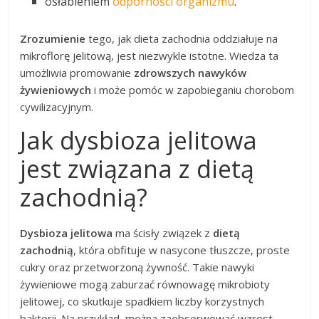
osłabieniem
odporności organizmu
.
Zrozumienie
tego, jak dieta zachodnia oddziałuje na
mikroflorę jelitową, jest niezwykle istotne. Wiedza ta
umożliwia promowanie
zdrowszych nawyków
żywieniowych
i może pomóc w zapobieganiu chorobom
cywilizacyjnym.
Jak dysbioza jelitowa
jest związana z dietą
zachodnią?
Dysbioza jelitowa
ma ścisły związek z
dietą
zachodnią
, która obfituje w nasycone tłuszcze, proste
cukry oraz przetworzoną żywność. Takie nawyki
żywieniowe mogą zaburzać równowagę mikrobioty
jelitowej, co skutkuje spadkiem liczby korzystnych
bakterii. Na przykład, można zaobserwować wzrost