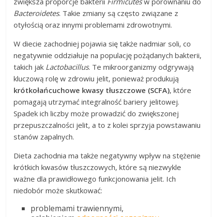
zwiększa proporcje bakterii
Firmicutes
w porównaniu do
Bacteroidetes
. Takie zmiany są często związane z
otyłością oraz innymi problemami zdrowotnymi.
W diecie zachodniej pojawia się także nadmiar soli, co
negatywnie oddziałuje na populację pożądanych bakterii,
takich jak
Lactobacillus
. Te mikroorganizmy odgrywają
kluczową rolę w zdrowiu jelit, ponieważ produkują
krótkołańcuchowe kwasy tłuszczowe (SCFA)
, które
pomagają utrzymać integralność bariery jelitowej.
Spadek ich liczby może prowadzić do zwiększonej
przepuszczalności jelit, a to z kolei sprzyja powstawaniu
stanów zapalnych.
Dieta zachodnia ma także negatywny wpływ na stężenie
krótkich kwasów tłuszczowych, które są niezwykle
ważne dla prawidłowego funkcjonowania jelit. Ich
niedobór może skutkować:
problemami trawiennymi,