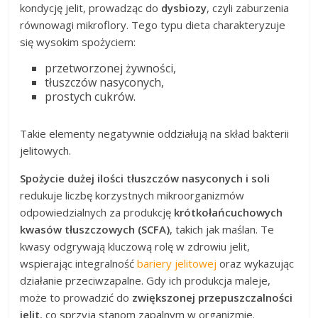
kondycję jelit, prowadząc do
dysbiozy
, czyli zaburzenia
równowagi mikroflory. Tego typu dieta charakteryzuje
się wysokim spożyciem:
przetworzonej żywności,
tłuszczów nasyconych,
prostych cukrów.
Takie elementy negatywnie oddziałują na skład bakterii
jelitowych.
Spożycie dużej ilości tłuszczów nasyconych i soli
redukuje liczbę korzystnych mikroorganizmów
odpowiedzialnych za produkcję
krótkołańcuchowych
kwasów tłuszczowych (SCFA)
, takich jak maślan. Te
kwasy odgrywają kluczową rolę w zdrowiu jelit,
wspierając integralność
bariery jelitowej
oraz wykazując
działanie przeciwzapalne. Gdy ich produkcja maleje,
może to prowadzić do
zwiększonej przepuszczalności
jelit
, co sprzyja stanom zapalnym w organizmie.