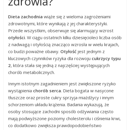
zdrowia?
Dieta zachodnia
wiąże się z wieloma zagrożeniami
zdrowotnymi, które wynikają z jej charakterystyki.
Przede wszystkim, obserwuje się alarmujący wzrost
otyłości
. W ciągu ostatnich kilku dziesięcioleci liczba osób
z nadwagą i otyłością znacząco wzrosła w wielu krajach,
co budzi poważne obawy.
Otyłość
jest jednym z
kluczowych czynników ryzyka dla rozwoju
cukrzycy typu
2
, która stała się jedną z najczęściej występujących
chorób metabolicznych.
Innym istotnym zagadnieniem jest zwiększone ryzyko
wystąpienia
chorób serca
. Dieta bogata w nasycone
tłuszcze oraz proste cukry sprzyja miażdżycy i innym
schorzeniom układu krążenia. Badania wykazują, że
osoby stosujące zachodni sposób odżywiania często
mają podwyższone poziomy cholesterolu i ciśnienia krwi,
co dodatkowo zwiększa prawdopodobieństwo