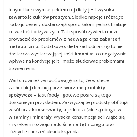
Innym kluczowym aspektem tej diety jest
wysoka
zawartość cukrów prostych
. Słodkie napoje i różnego
rodzaju desery dostarczają sporo kalorii, jednak brakuje
im wartości odżywczych. Taki sposób żywienia może
prowadzić do problemów z
nadwagą
oraz
zaburzeń
metabolizmu
. Dodatkowo, dieta zachodnia często nie
dostarcza wystarczającej ilości
błonnika
, co negatywnie
wpływa na kondycję jelit i może skutkować problemami
trawiennymi.
Warto również zwrócić uwagę na to, że w diecie
zachodniej dominują
przetworzone produkty
spożywcze
– fast foody i gotowe posiłki są tego
doskonałym przykładem. Zazwyczaj te produkty obfitują
w
sól
oraz
konserwanty
, a jednocześnie są ubogie w
witaminy
i
minerały
. Wysoka konsumpcja soli wiąże się
z ryzykiem rozwoju
nadciśnienia tętniczego
oraz
różnych schorzeń układu krążenia.