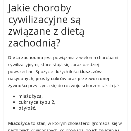
Jakie choroby
cywilizacyjne są
związane z dietą
zachodnią?
Dieta zachodnia
jest powiązana z wieloma chorobami
cywilizacyjnymi, które stają się coraz bardziej
powszechne. Spożycie dużych ilości
tłuszczów
nasyconych
,
prosty cukrów
oraz
przetworzonej
żywności
przyczynia się do rozwoju schorzeń takich jak:
miażdżyca
,
cukrzyca typu 2
,
otyłość
.
Miażdżyca
to stan, w którym cholesterol gromadzi się w
naczyniach krwionośnych, co prowadzi do ich zwężenia i