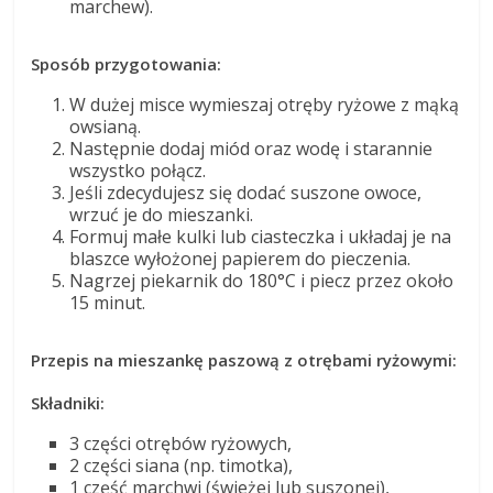
marchew).
Sposób przygotowania:
W dużej misce wymieszaj otręby ryżowe z mąką
owsianą.
Następnie dodaj miód oraz wodę i starannie
wszystko połącz.
Jeśli zdecydujesz się dodać suszone owoce,
wrzuć je do mieszanki.
Formuj małe kulki lub ciasteczka i układaj je na
blaszce wyłożonej papierem do pieczenia.
Nagrzej piekarnik do 180°C i piecz przez około
15 minut.
Przepis na mieszankę paszową z otrębami ryżowymi:
Składniki:
3 części otrębów ryżowych,
2 części siana (np. timotka),
1 część marchwi (świeżej lub suszonej),