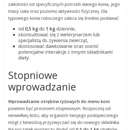
zależności od specyficznych potrzeb danego konia, jego
masy ciała oraz poziomu aktywności fizycznej. Dla
typowego konia roboczego zaleca się średnio podawać:
od
0,5 kg
do
1 kg
dziennie,
skonsultować się z weterynarzem lub
specjalistą ds. żywienia zwierząt,
dostosować dawkowanie oraz ocenić
potencjalne interakcje z innymi składnikami
diety.
Stopniowe
wprowadzanie
Wprowadzanie otrębów ryżowych do menu koni
powinno być procesem stopniowym. Rozpocznij od
niewielkiej ilości, aby organizm twojego podopiecznego
mógł z łatwością przyzwyczaić się do nowego składnika.
Na początek wystarczy dodać od
0,5 do 1 kg
otrębów