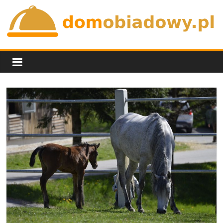
Skip
to
content
domobiadowy.pl