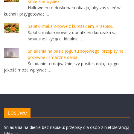
smaczne wypieki
Halloween to doskonała okazja, aby zaszaleć w
kuchni i przygotować …
Sałatki makaronowe z kurczakiem. Przepisy.
Sałatki makaronowe z dodatkiem kurczaka są
smaczne i sycące. Idealnie …
Śniadania na bazie jogurtu sojowego: przepisy na
pożywne i smaczne dania
Śniadanie to najważniejszy posiłek dnia, a jego
jakość może wpływać …
Losowe
Śniadania na diecie bez nabiału: przepisy dla osób z nietolerancją
laktozy