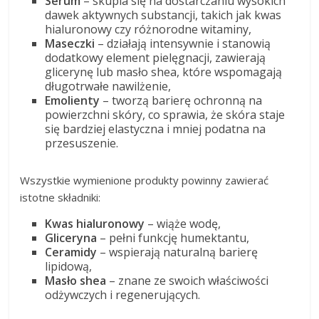
Serum
– skupia się na dostarczaniu wysokich
dawek aktywnych substancji, takich jak kwas
hialuronowy czy różnorodne witaminy,
Maseczki
– działają intensywnie i stanowią
dodatkowy element pielęgnacji, zawierają
glicerynę lub masło shea, które wspomagają
długotrwałe nawilżenie,
Emolienty
– tworzą barierę ochronną na
powierzchni skóry, co sprawia, że skóra staje
się bardziej elastyczna i mniej podatna na
przesuszenie.
Wszystkie wymienione produkty powinny zawierać
istotne składniki:
Kwas hialuronowy
– wiąże wodę,
Gliceryna
– pełni funkcję humektantu,
Ceramidy
– wspierają naturalną barierę
lipidową,
Masło shea
– znane ze swoich właściwości
odżywczych i regenerujących.