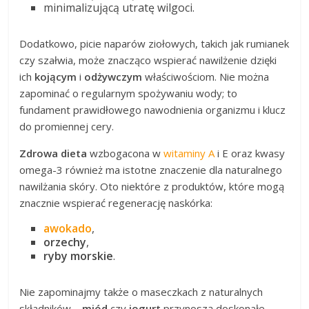
minimalizującą utratę wilgoci.
Dodatkowo, picie naparów ziołowych, takich jak rumianek
czy szałwia, może znacząco wspierać nawilżenie dzięki
ich
kojącym
i
odżywczym
właściwościom. Nie można
zapominać o regularnym spożywaniu wody; to
fundament prawidłowego nawodnienia organizmu i klucz
do promiennej cery.
Zdrowa dieta
wzbogacona w
witaminy A
i E oraz kwasy
omega-3 również ma istotne znaczenie dla naturalnego
nawilżania skóry. Oto niektóre z produktów, które mogą
znacznie wspierać regenerację naskórka:
awokado
,
orzechy
,
ryby morskie
.
Nie zapominajmy także o maseczkach z naturalnych
składników –
miód
czy
jogurt
przynoszą doskonałe