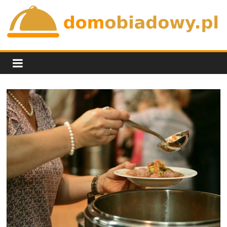
Skip
to
content
domobiadowy.pl