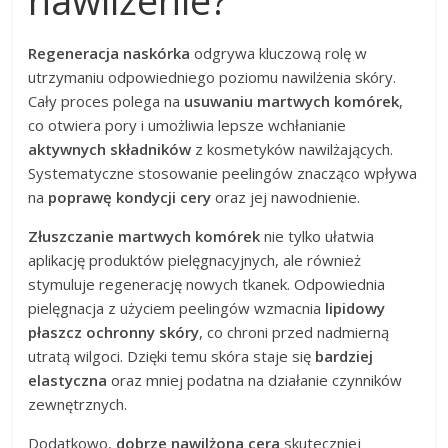
nawilżenie?
Regeneracja naskórka
odgrywa kluczową rolę w
utrzymaniu odpowiedniego poziomu nawilżenia skóry.
Cały proces polega na
usuwaniu martwych komórek
,
co otwiera pory i umożliwia lepsze wchłanianie
aktywnych składników
z kosmetyków nawilżających.
Systematyczne stosowanie peelingów znacząco wpływa
na
poprawę kondycji cery
oraz jej nawodnienie.
Złuszczanie martwych komórek
nie tylko ułatwia
aplikację produktów pielęgnacyjnych, ale również
stymuluje regenerację nowych tkanek. Odpowiednia
pielęgnacja z użyciem peelingów wzmacnia
lipidowy
płaszcz ochronny skóry
, co chroni przed nadmierną
utratą wilgoci. Dzięki temu skóra staje się
bardziej
elastyczna
oraz mniej podatna na działanie czynników
zewnętrznych.
Dodatkowo,
dobrze nawilżona cera
skuteczniej