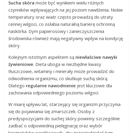
Sucha skóra
może być wynikiem wielu różnych
czynników wpływających na jej poziom nawilżenia. Niskie
temperatury oraz wiatr często prowadzą do utraty
cennej wilgoci, co osłabia naturalną barierę ochronną
naskórka. Dym papierosowy i zanieczyszczenia
środowiska również mają negatywny wpływ na kondycję
skóry.
Kolejnym istotnym aspektem są
niewłaściwe nawyki
żywieniowe
. Dieta uboga w niezbędne kwasy
tłuszczowe, witaminy i minerały może prowadzić do
odwodnienia organizmu, co skutkuje suchą skórą.
Dlatego
regularne nawodnienie
jest kluczowe dla
zachowania odpowiedniego poziomu wilgoci.
W miarę upływu lat, starzejący się organizm przyczynia
się do pojawiania się zmarszczek. Osoby z
predyspozycjami do suchej skóry powinny szczególnie
zadbać o odpowiednią pielęgnację oraz wybór
kosmetyków nawilżających, aby przeciwdziałać tym