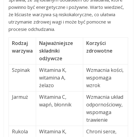
powinno być energetyczne i pożywne. Warto wiedzieć,
że liściaste warzywa są niskokaloryczne, co ułatwia
utrzymanie zdrowej wagi i może być pomocne w
procesie odchudzania.
Rodzaj
Najważniejsze
Korzyści
warzywa
składniki
zdrowotne
odżywcze
Szpinak
Witamina K,
Wzmacnia kości,
witamina A,
wspomaga
żelazo
wzrok
Jarmuż
Witamina C,
Wzmacnia układ
wapń, błonnik
odpornościowy,
wspomaga
trawienie
Rukola
Witamina K,
Chroni serce,