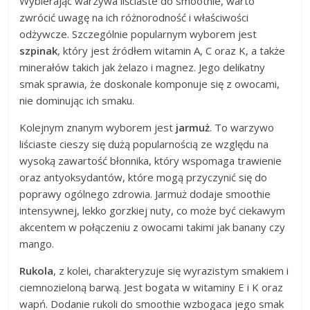
Wybierając warzywa liściaste do smoothie, warto
zwrócić uwagę na ich różnorodność i właściwości
odżywcze. Szczególnie popularnym wyborem jest
szpinak
, który jest źródłem witamin A, C oraz K, a także
minerałów takich jak żelazo i magnez. Jego delikatny
smak sprawia, że doskonale komponuje się z owocami,
nie dominując ich smaku.
Kolejnym znanym wyborem jest
jarmuż
. To warzywo
liściaste cieszy się dużą popularnością ze względu na
wysoką zawartość błonnika, który wspomaga trawienie
oraz antyoksydantów, które mogą przyczynić się do
poprawy ogólnego zdrowia. Jarmuż dodaje smoothie
intensywnej, lekko gorzkiej nuty, co może być ciekawym
akcentem w połączeniu z owocami takimi jak banany czy
mango.
Rukola
, z kolei, charakteryzuje się wyrazistym smakiem i
ciemnozieloną barwą. Jest bogata w witaminy E i K oraz
wapń. Dodanie rukoli do smoothie wzbogaca jego smak