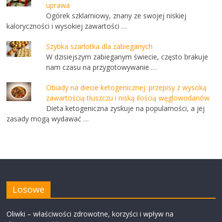
uprawa
Ogórek szklarniowy, znany ze swojej niskiej
kaloryczności i wysokiej zawartości …
Szybka szarlotka dla zabieganych
W dzisiejszym zabieganym świecie, często brakuje
nam czasu na przygotowywanie …
Obiady na diecie ketogenicznej: przepisy z wysoką
zawartością tłuszczu i niską ilością węglowodanów
Dieta ketogeniczna zyskuje na popularności, a jej
zasady mogą wydawać …
Losowe
Oliwki – właściwości zdrowotne, korzyści i wpływ na