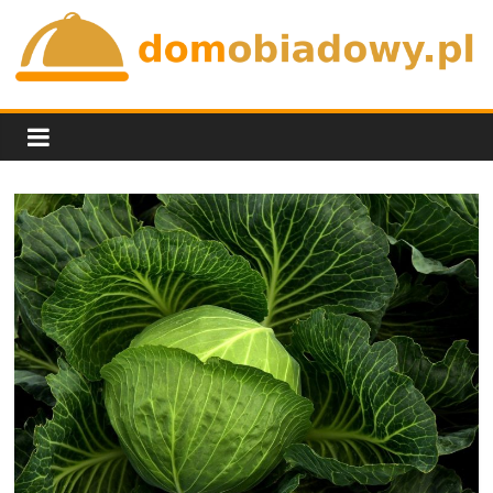
Skip
to
content
domobiadowy.pl