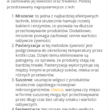
w zachowaniu jej świeżości oraz trwałości. Poniżej
przedstawiamy najpopularniejsze z nich:
Mrożenie
: to jedna z najbardziej efektywnych
technik, która skutecznie hamuje rozwój
bakterii i enzymów, co pozwala na dłuższe
przechowywanie produktów. Dodatkowo,
mrożenie pomaga zachować cenne wartości
odżywcze żywności.
Pasteryzacja
: w tej metodzie żywność jest
podgrzewana do określonej temperatury przez
krótki czas. Dzięki temu eliminowane są
patogeny, co sprawia, że produkty stają się
bardziej trwałe. Pasteryzację wykorzystuje się
między innymi w produkcji soków, mleka oraz
różnych przetworów.
Suszenie
: usunięcie wilgoci z produktów
skutecznie zapobiega rozwojowi
mikroorganizmów.
Owoce
, warzywa czy mięso
w formie suszonej mogą być przechowywane
przez długi czas bez utraty smaku i wartości
odżywczych.
Fermentacja
: ten proces nie tylko wydłuża