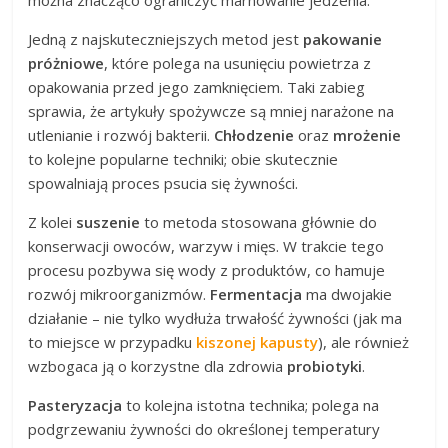
można znacząco ograniczyć marnowanie jedzenia.
Jedną z najskuteczniejszych metod jest
pakowanie
próżniowe
, które polega na usunięciu powietrza z
opakowania przed jego zamknięciem. Taki zabieg
sprawia, że artykuły spożywcze są mniej narażone na
utlenianie i rozwój bakterii.
Chłodzenie
oraz
mrożenie
to kolejne popularne techniki; obie skutecznie
spowalniają proces psucia się żywności.
Z kolei
suszenie
to metoda stosowana głównie do
konserwacji owoców, warzyw i mięs. W trakcie tego
procesu pozbywa się wody z produktów, co hamuje
rozwój mikroorganizmów.
Fermentacja
ma dwojakie
działanie – nie tylko wydłuża trwałość żywności (jak ma
to miejsce w przypadku
kiszonej kapusty
), ale również
wzbogaca ją o korzystne dla zdrowia
probiotyki
.
Pasteryzacja
to kolejna istotna technika; polega na
podgrzewaniu żywności do określonej temperatury