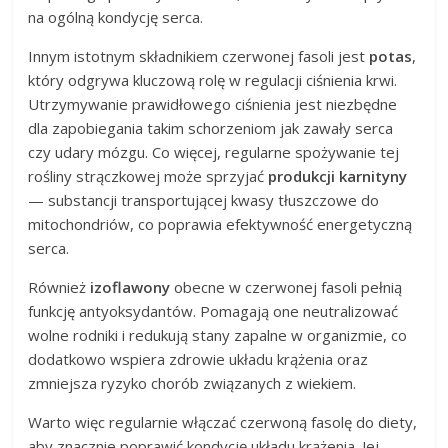
na ogólną kondycję serca.
Innym istotnym składnikiem czerwonej fasoli jest
potas
,
który odgrywa kluczową rolę w regulacji ciśnienia krwi.
Utrzymywanie prawidłowego ciśnienia jest niezbędne
dla zapobiegania takim schorzeniom jak zawały serca
czy udary mózgu. Co więcej, regularne spożywanie tej
rośliny strączkowej może sprzyjać
produkcji karnityny
— substancji transportującej kwasy tłuszczowe do
mitochondriów, co poprawia efektywność energetyczną
serca.
Również
izoflawony
obecne w czerwonej fasoli pełnią
funkcję antyoksydantów. Pomagają one neutralizować
wolne rodniki i redukują stany zapalne w organizmie, co
dodatkowo wspiera zdrowie układu krążenia oraz
zmniejsza ryzyko chorób związanych z wiekiem.
Warto więc regularnie włączać czerwoną fasolę do diety,
aby znacznie poprawić kondycję układu krążenia. Jej