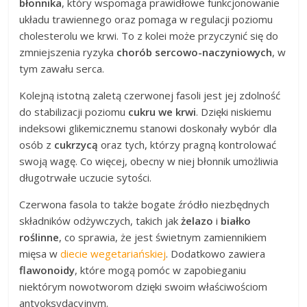
błonnika
, który wspomaga prawidłowe funkcjonowanie
układu trawiennego oraz pomaga w regulacji poziomu
cholesterolu we krwi. To z kolei może przyczynić się do
zmniejszenia ryzyka
chorób sercowo-naczyniowych
, w
tym zawału serca.
Kolejną istotną zaletą czerwonej fasoli jest jej zdolność
do stabilizacji poziomu
cukru we krwi
. Dzięki niskiemu
indeksowi glikemicznemu stanowi doskonały wybór dla
osób z
cukrzycą
oraz tych, którzy pragną kontrolować
swoją wagę. Co więcej, obecny w niej błonnik umożliwia
długotrwałe uczucie sytości.
Czerwona fasola to także bogate źródło niezbędnych
składników odżywczych, takich jak
żelazo
i
białko
roślinne
, co sprawia, że jest świetnym zamiennikiem
mięsa w
diecie wegetariańskiej
. Dodatkowo zawiera
flawonoidy
, które mogą pomóc w zapobieganiu
niektórym nowotworom dzięki swoim właściwościom
antyoksydacyjnym.