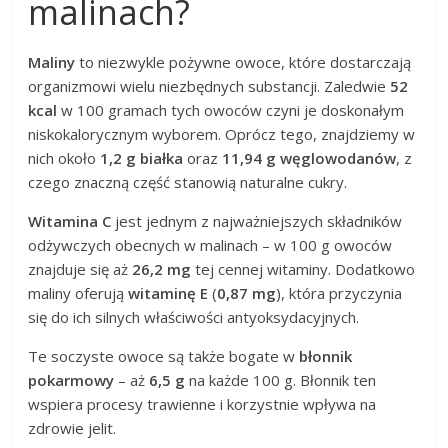
malinach?
Maliny
to niezwykle pożywne owoce, które dostarczają
organizmowi wielu niezbędnych substancji. Zaledwie
52
kcal
w 100 gramach tych owoców czyni je doskonałym
niskokalorycznym wyborem. Oprócz tego, znajdziemy w
nich około
1,2 g białka
oraz
11,94 g węglowodanów
, z
czego znaczną część stanowią naturalne cukry.
Witamina C
jest jednym z najważniejszych składników
odżywczych obecnych w malinach – w 100 g owoców
znajduje się aż
26,2 mg
tej cennej witaminy. Dodatkowo
maliny oferują
witaminę E
(
0,87 mg
), która przyczynia
się do ich silnych właściwości antyoksydacyjnych.
Te soczyste owoce są także bogate w
błonnik
pokarmowy
– aż
6,5 g
na każde 100 g. Błonnik ten
wspiera procesy trawienne i korzystnie wpływa na
zdrowie jelit.