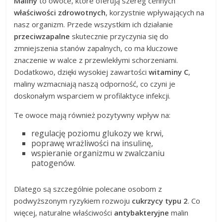
Maliny
to owoce, które oferują szereg cennych
właściwości zdrowotnych
, korzystnie wpływających na
nasz organizm. Przede wszystkim ich działanie
przeciwzapalne
skutecznie przyczynia się do
zmniejszenia stanów zapalnych, co ma kluczowe
znaczenie w walce z przewlekłymi schorzeniami.
Dodatkowo, dzięki wysokiej zawartości
witaminy C
,
maliny wzmacniają naszą odporność, co czyni je
doskonałym wsparciem w profilaktyce infekcji.
Te owoce mają również pozytywny wpływ na:
regulację poziomu glukozy we krwi,
poprawę wrażliwości na insulinę,
wspieranie organizmu w zwalczaniu
patogenów.
Dlatego są szczególnie polecane osobom z
podwyższonym ryzykiem rozwoju
cukrzycy typu 2
. Co
więcej, naturalne właściwości
antybakteryjne
malin