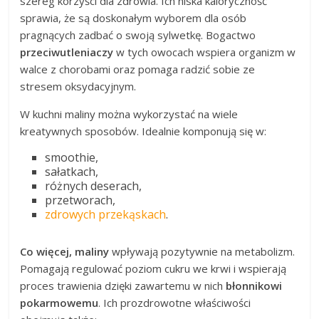
szereg korzyści dla zdrowia. Ich niska kaloryczność
sprawia, że są doskonałym wyborem dla osób
pragnących zadbać o swoją sylwetkę. Bogactwo
przeciwutleniaczy
w tych owocach wspiera organizm w
walce z chorobami oraz pomaga radzić sobie ze
stresem oksydacyjnym.
W kuchni maliny można wykorzystać na wiele
kreatywnych sposobów. Idealnie komponują się w:
smoothie,
sałatkach,
różnych deserach,
przetworach,
zdrowych przekąskach
.
Co więcej, maliny
wpływają pozytywnie na metabolizm.
Pomagają regulować poziom cukru we krwi i wspierają
proces trawienia dzięki zawartemu w nich
błonnikowi
pokarmowemu
. Ich prozdrowotne właściwości