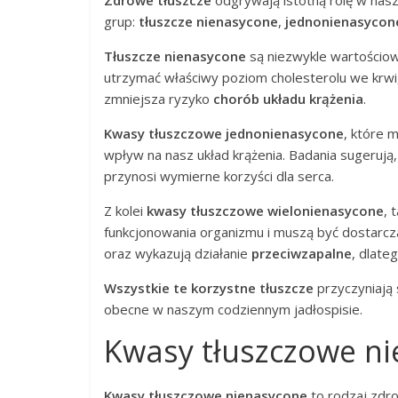
grup:
tłuszcze nienasycone
,
jednonienasycon
Tłuszcze nienasycone
są niezwykle wartościow
utrzymać właściwy poziom cholesterolu we krwi, 
zmniejsza ryzyko
chorób układu krążenia
.
Kwasy tłuszczowe jednonienasycone
, które 
wpływ na nasz układ krążenia. Badania sugerują
przynosi wymierne korzyści dla serca.
Z kolei
kwasy tłuszczowe wielonienasycone
, 
funkcjonowania organizmu i muszą być dostarc
oraz wykazują działanie
przeciwzapalne
, dlate
Wszystkie te korzystne tłuszcze
przyczyniają 
obecne w naszym codziennym jadłospisie.
Kwasy tłuszczowe n
Kwasy tłuszczowe nienasycone
to rodzaj zdro