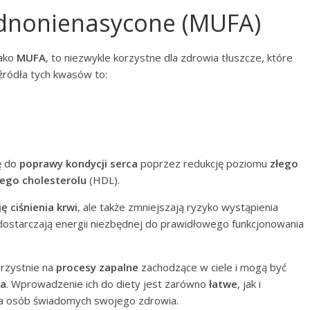
ednonienasycone (MUFA)
jako
MUFA
, to niezwykle korzystne dla zdrowia tłuszcze, które
 źródła tych kwasów to:
ę do
poprawy kondycji serca
poprzez redukcję poziomu
złego
ego cholesterolu
(HDL).
ę ciśnienia krwi
, ale także zmniejszają ryzyko wystąpienia
dostarczają energii niezbędnej do prawidłowego funkcjonowania
orzystnie na
procesy zapalne
zachodzące w ciele i mogą być
ła
. Wprowadzenie ich do diety jest zarówno
łatwe
, jak i
la osób świadomych swojego zdrowia.