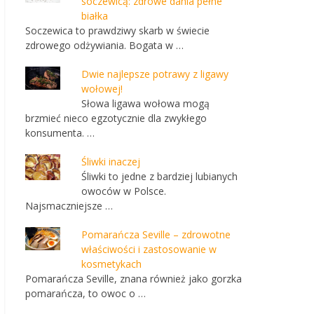
soczewicą: zdrowe dania pełne
białka
Soczewica to prawdziwy skarb w świecie
zdrowego odżywiania. Bogata w …
Dwie najlepsze potrawy z ligawy
wołowej!
Słowa ligawa wołowa mogą
brzmieć nieco egzotycznie dla zwykłego
konsumenta. …
Śliwki inaczej
Śliwki to jedne z bardziej lubianych
owoców w Polsce.
Najsmaczniejsze …
Pomarańcza Seville – zdrowotne
właściwości i zastosowanie w
kosmetykach
Pomarańcza Seville, znana również jako gorzka
pomarańcza, to owoc o …