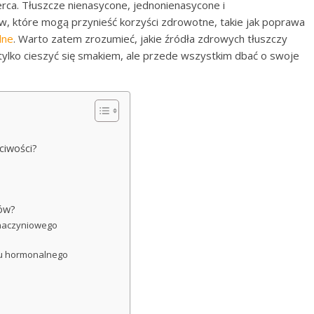
erca. Tłuszcze nienasycone, jednonienasycone i
ów, które mogą przynieść korzyści zdrowotne, takie jak poprawa
lne
. Warto zatem zrozumieć, jakie źródła zdrowych tłuszczy
tylko cieszyć się smakiem, ale przede wszystkim dbać o swoje
ciwości?
zów?
-naczyniowego
du hormonalnego