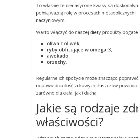
To właśnie te nienasycone kwasy są doskonał
pełnią ważną rolę w procesach metabolicznych 
naczyniowym.
Warto włączyć do naszej diety produkty bogate 
oliwa z oliwek
,
ryby obfitujące w omega-3
,
awokado
,
orzechy
.
Regularne ich spożycie może znacząco poprawi
odpowiednia ilość zdrowych tłuszczów powinna b
zarówno dla ciała, jak i ducha.
Jakie są rodzaje zd
właściwości?
Zdrowe tłuszcze
odgrywają istotną rolę w nasze