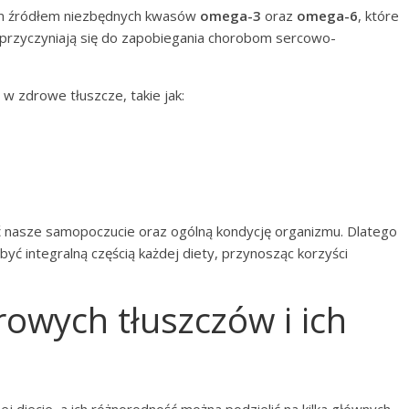
ym źródłem niezbędnych kwasów
omega-3
oraz
omega-6
, które
i przyczyniają się do zapobiegania chorobom sercowo-
w zdrowe tłuszcze, takie jak:
ć nasze samopoczucie oraz ogólną kondycję organizmu. Dlatego
yć integralną częścią każdej diety, przynosząc korzyści
rowych tłuszczów i ich
j diecie, a ich różnorodność można podzielić na kilka głównych