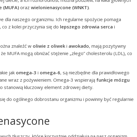
e (MUFA)
oraz
wielonienasycone (WNKT)
.
e dla naszego organizmu. Ich regularne spożycie pomaga
co z kolei przyczynia się do
lepszego zdrowia serca
i
można znaleźć w
oliwie z oliwek
i
awokado
, mają pozytywny
, że MUFA mogą obniżać stężenie „złego” cholesterolu (LDL), co
takie jak
omega-3
i
omega-6
, są niezbędne dla prawidłowego
zane wraz z pożywieniem. Omega-3 wspierają
funkcje mózgu
go stanowią kluczowy element zdrowej diety.
się do ogólnego dobrostanu organizmu i powinny być regularnie
ienasycone
wych tłuszczy, które korzystnie oddziałują na nasz organizm.