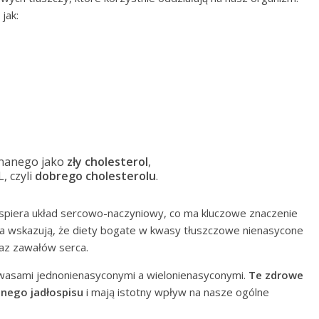
jak:
znanego jako
zły cholesterol
,
, czyli
dobrego cholesterolu
.
piera układ sercowo-naczyniowy, co ma kluczowe znaczenie
ia wskazują, że diety bogate w kwasy tłuszczowe nienasycone
az zawałów serca.
kwasami jednonienasyconymi a wielonienasyconymi.
Te zdrowe
nego jadłospisu
i mają istotny wpływ na nasze ogólne