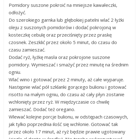
Pomidory suszone pokroić na mniejsze kawałeczki,
odłożyć.
Do szerokiego garnka lub głębokiej patelni wlać 2 łyżki
oleju z suszonych pomidorów i dodać pokrojoną w
kosteczkę cebulę oraz przeciśnięty przez praskę
czosnek. Zeszklić przez około 5 minut, do czasu do
czasu zamieszać.
Dodać ryż, łyżkę masła oraz pokrojone suszone
pomidory. Wymieszać i smażyć przez minutę na średnim
ogniu.
Wlać wino i gotować przez 2 minuty, aż całe wyparuje.
Następnie wlać pół szklanki gorącego bulionu i gotować
risotto na małym ogniu, do czasu aż cały płyn zostanie
wchłonięty przez ryż. W międzyczasie co chwilę
zamieszać. Dodać też oregano.
Wlewać kolejne porcje bulionu, w odstępach czasowych,
jak tylko poprzednia ilość się wchłonie. Gotować tak
przez około 17 minut, aż ryż będzie prawie ugotowany
(ciągle al dente w środku). Nie trzeba wykorzystywać