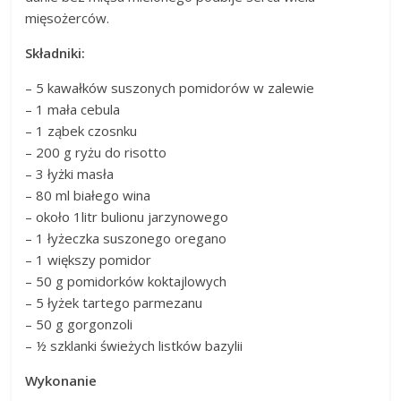
mięsożerców.
Składniki:
– 5 kawałków suszonych pomidorów w zalewie
– 1 mała cebula
– 1 ząbek czosnku
– 200 g ryżu do risotto
– 3 łyżki masła
– 80 ml białego wina
– około 1litr bulionu jarzynowego
– 1 łyżeczka suszonego oregano
– 1 większy pomidor
– 50 g pomidorków koktajlowych
– 5 łyżek tartego parmezanu
– 50 g gorgonzoli
– ½ szklanki świeżych listków bazylii
Wykonanie