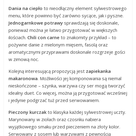
Dania na ciepło
to nieodłączny element sylwestrowego
menu, które powinno być zarówno sycące, jak i pyszne.
Jednogarnkowe potrawy
sprawdzają się doskonale,
ponieważ można je łatwo przygotować w większych
ilościach.
Chili con carne
to znakomity przykład – to
pożywne danie z mielonym mięsem, fasolą oraz
aromatycznymi przyprawami doskonale rozgrzeje gości
w zimową noc.
Kolejną interesującą propozycją jest
zapiekanka
makaronowa
. Możliwości jej komponowania są niemal
nieskończone – szynka, warzywa czy ser mogą tworzyć
idealny duet. Co więcej, można ją przygotować wcześniej
i jedynie podgrzać tuż przed serwowaniem.
Pieczony kurczak
to klasyka każdej sylwestrowej uczty.
Marynowany w ziołach oraz czosnku nabiera
wyjątkowego smaku przed pieczeniem na złoty kolor.
Serwowany z sosem lub warzywami z pewnością