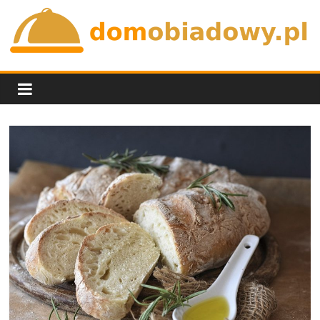
Skip
to
content
domobiadowy.pl