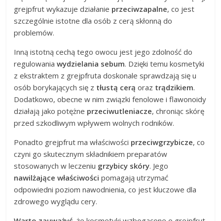
grejpfrut wykazuje działanie
przeciwzapalne
, co jest
szczególnie istotne dla osób z cerą skłonną do
problemów.
Inną istotną cechą tego owocu jest jego zdolność do
regulowania
wydzielania sebum
. Dzięki temu kosmetyki
z ekstraktem z grejpfruta doskonale sprawdzają się u
osób borykających się z
tłustą cerą
oraz
trądzikiem
.
Dodatkowo, obecne w nim związki fenolowe i flawonoidy
działają jako potężne
przeciwutleniacze
, chroniąc skórę
przed szkodliwym wpływem wolnych rodników.
Ponadto grejpfrut ma właściwości
przeciwgrzybicze
, co
czyni go skutecznym składnikiem preparatów
stosowanych w leczeniu
grzybicy skóry
. Jego
nawilżające właściwości
pomagają utrzymać
odpowiedni poziom nawodnienia, co jest kluczowe dla
zdrowego wyglądu cery.
Warto zauważyć
, że kosmetyki wzbogacone o grejpfrut