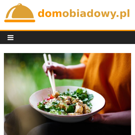
Skip
to
content
domobiadowy.pl