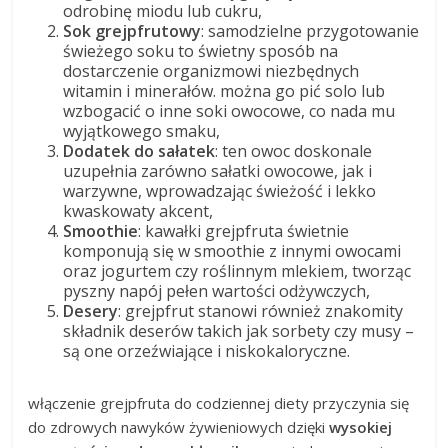
odrobinę miodu lub cukru,
Sok grejpfrutowy
: samodzielne przygotowanie
świeżego soku to świetny sposób na
dostarczenie organizmowi niezbędnych
witamin i minerałów. można go pić solo lub
wzbogacić o inne soki owocowe, co nada mu
wyjątkowego smaku,
Dodatek do sałatek
: ten owoc doskonale
uzupełnia zarówno sałatki owocowe, jak i
warzywne, wprowadzając świeżość i lekko
kwaskowaty akcent,
Smoothie
: kawałki grejpfruta świetnie
komponują się w smoothie z innymi owocami
oraz jogurtem czy roślinnym mlekiem, tworząc
pyszny napój pełen wartości odżywczych,
Desery
: grejpfrut stanowi również znakomity
składnik deserów takich jak sorbety czy musy –
są one orzeźwiające i niskokaloryczne.
włączenie grejpfruta do codziennej diety przyczynia się
do zdrowych nawyków żywieniowych dzięki
wysokiej