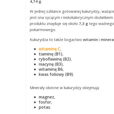
4,74 g
.
W jednej szklance gotowanej kukurydzy, ważąc
jest ona sycącym i niskokalorycznym dodatkie
produktu znajduje się około
7,3 g
tego ważnego 
pokarmowego.
Kukurydza to także bogactwo
witamin
i
minera
witaminę C
,
tiaminę (B1)
,
ryboflawinę (B2)
,
niacynę (B3)
,
witaminę B6
,
kwas foliowy (B9)
.
Minerały obecne w kukurydzy obejmują:
magnez
,
fosfor
,
potas
.