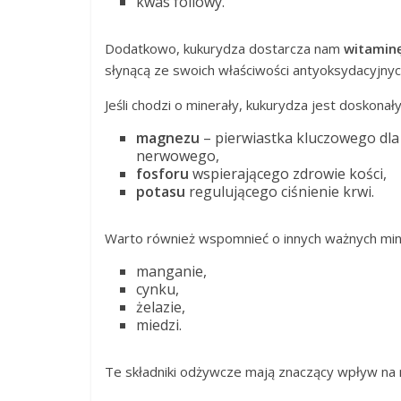
kwas foliowy.
Dodatkowo, kukurydza dostarcza nam
witamin
słynącą ze swoich właściwości antyoksydacyjnyc
Jeśli chodzi o minerały, kukurydza jest doskona
magnezu
– pierwiastka kluczowego dl
nerwowego,
fosforu
wspierającego zdrowie kości,
potasu
regulującego ciśnienie krwi.
Warto również wspomnieć o innych ważnych min
manganie,
cynku,
żelazie,
miedzi.
Te składniki odżywcze mają znaczący wpływ na