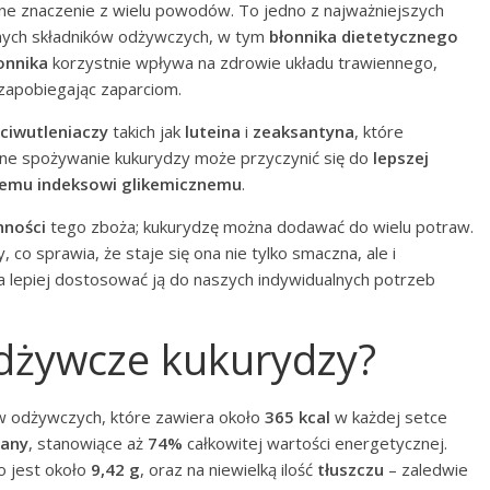
 znaczenie z wielu powodów. To jedno z najważniejszych
nnych składników odżywczych, w tym
błonnika dietetycznego
onnika
korzystnie wpływa na zdrowie układu trawiennego,
 zapobiegając zaparciom.
ciwutleniaczy
takich jak
luteina
i
zeaksantyna
, które
rne spożywanie kukurydzy może przyczynić się do
lepszej
iemu indeksowi glikemicznemu
.
nności
tego zboża; kukurydzę można dodawać do wielu potraw.
 co sprawia, że staje się ona nie tylko smaczna, ale i
a lepiej dostosować ją do naszych indywidualnych potrzeb
odżywcze kukurydzy?
ów odżywczych, które zawiera około
365 kcal
w każdej setce
any
, stanowiące aż
74%
całkowitej wartości energetycznej.
o jest około
9,42 g
, oraz na niewielką ilość
tłuszczu
– zaledwie