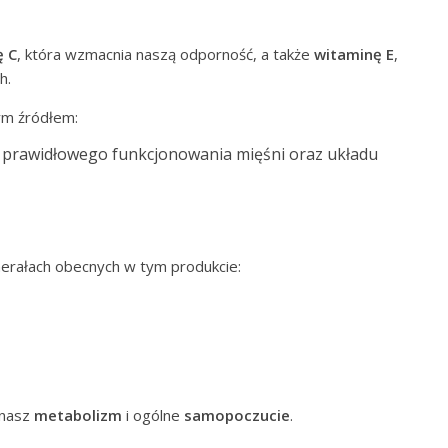
ę C
, która wzmacnia naszą odporność, a także
witaminę E
,
h.
łym źródłem:
a prawidłowego funkcjonowania mięśni oraz układu
erałach obecnych w tym produkcie:
 nasz
metabolizm
i ogólne
samopoczucie
.