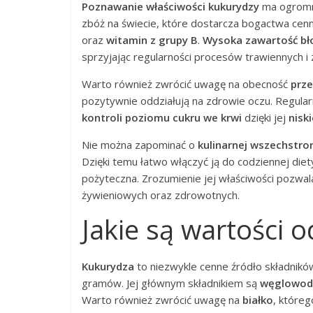
Poznawanie właściwości kukurydzy
ma ogromne
zbóż na świecie, które dostarcza bogactwa ce
oraz
witamin z grupy B
.
Wysoka zawartość bł
sprzyjając regularności procesów trawiennych i
Warto również zwrócić uwagę na obecność
prze
pozytywnie oddziałują na zdrowie oczu. Regula
kontroli poziomu cukru we krwi
dzięki jej
nisk
Nie można zapominać o
kulinarnej wszechstro
Dzięki temu łatwo włączyć ją do codziennej diety,
pożyteczna. Zrozumienie jej właściwości pozwal
żywieniowych oraz zdrowotnych.
Jakie są wartości 
Kukurydza
to niezwykle cenne źródło składnik
gramów. Jej głównym składnikiem są
węglowod
Warto również zwrócić uwagę na
białko
, któreg