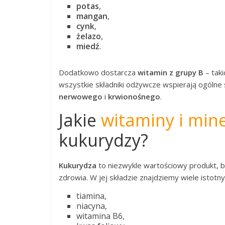
potas
,
mangan
,
cynk
,
żelazo
,
miedź
.
Dodatkowo dostarcza
witamin z grupy B
– taki
wszystkie składniki odżywcze wspierają ogóln
nerwowego
i
krwionośnego
.
Jakie
witaminy i min
kukurydzy?
Kukurydza
to niezwykle wartościowy produkt,
zdrowia. W jej składzie znajdziemy wiele istotnyc
tiamina,
niacyna,
witamina B6,