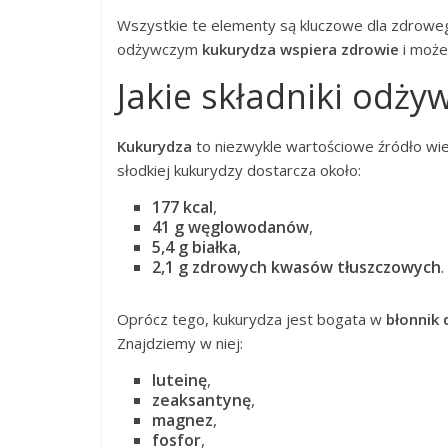
Wszystkie te elementy są kluczowe dla zdrowe
odżywczym
kukurydza wspiera zdrowie
i może 
Jakie składniki odży
Kukurydza
to niezwykle wartościowe źródło wie
słodkiej kukurydzy dostarcza około:
177 kcal
,
41 g węglowodanów
,
5,4 g białka
,
2,1 g zdrowych kwasów tłuszczowych
.
Oprócz tego, kukurydza jest bogata w
błonnik 
Znajdziemy w niej:
luteinę
,
zeaksantynę
,
magnez
,
fosfor
,