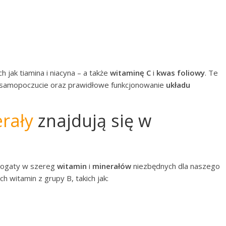
ch jak tiamina i niacyna – a także
witaminę C
i
kwas foliowy
. Te
e samopoczucie oraz prawidłowe funkcjonowanie
układu
erały
znajdują się w
 bogaty w szereg
witamin
i
minerałów
niezbędnych dla naszego
h witamin z grupy B, takich jak: