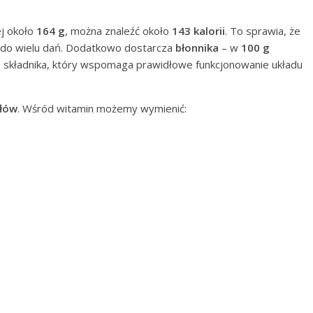
ej około
164 g
, można znaleźć około
143 kalorii
. To sprawia, że
m do wielu dań. Dodatkowo dostarcza
błonnika
– w
100 g
składnika, który wspomaga prawidłowe funkcjonowanie układu
łów
. Wśród witamin możemy wymienić: