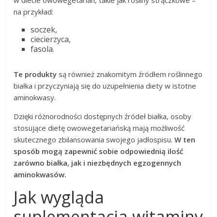
w diecie owowegetarian, takie jak rośliny strączkowe –
na przykład:
soczek,
ciecierzyca,
fasola.
Te produkty
są również znakomitym źródłem roślinnego
białka i przyczyniają się do uzupełnienia diety w istotne
aminokwasy.
Dzięki różnorodności dostępnych źródeł białka, osoby
stosujące dietę owowegetariańską mają możliwość
skutecznego zbilansowania swojego jadłospisu.
W ten
sposób mogą zapewnić sobie odpowiednią ilość
zarówno białka, jak i niezbędnych egzogennych
aminokwasów.
Jak wygląda
suplementacja witaminy