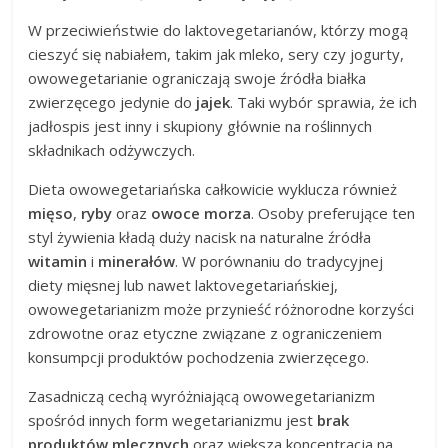
W przeciwieństwie do laktovegetarianów, którzy mogą
cieszyć się nabiałem, takim jak mleko, sery czy jogurty,
owowegetarianie ograniczają swoje źródła białka
zwierzęcego jedynie do
jajek
. Taki wybór sprawia, że ich
jadłospis jest inny i skupiony głównie na roślinnych
składnikach odżywczych.
Dieta owowegetariańska całkowicie wyklucza również
mięso
,
ryby
oraz
owoce morza
. Osoby preferujące ten
styl żywienia kładą duży nacisk na naturalne źródła
witamin
i
minerałów
. W porównaniu do tradycyjnej
diety mięsnej lub nawet laktovegetariańskiej,
owowegetarianizm może przynieść różnorodne korzyści
zdrowotne oraz etyczne związane z ograniczeniem
konsumpcji produktów pochodzenia zwierzęcego.
Zasadniczą cechą wyróżniającą owowegetarianizm
spośród innych form wegetarianizmu jest
brak
produktów mlecznych
oraz większa koncentracja na