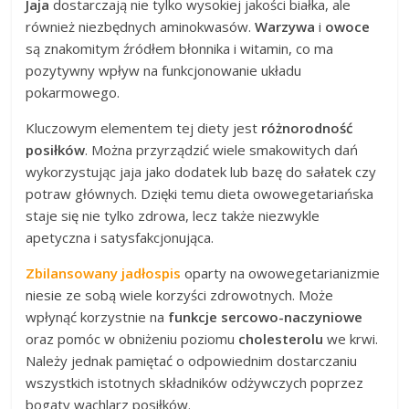
Jaja
dostarczają nie tylko wysokiej jakości białka, ale
również niezbędnych aminokwasów.
Warzywa
i
owoce
są znakomitym źródłem błonnika i witamin, co ma
pozytywny wpływ na funkcjonowanie układu
pokarmowego.
Kluczowym elementem tej diety jest
różnorodność
posiłków
. Można przyrządzić wiele smakowitych dań
wykorzystując jaja jako dodatek lub bazę do sałatek czy
potraw głównych. Dzięki temu dieta owowegetariańska
staje się nie tylko zdrowa, lecz także niezwykle
apetyczna i satysfakcjonująca.
Zbilansowany jadłospis
oparty na owowegetarianizmie
niesie ze sobą wiele korzyści zdrowotnych. Może
wpłynąć korzystnie na
funkcje sercowo-naczyniowe
oraz pomóc w obniżeniu poziomu
cholesterolu
we krwi.
Należy jednak pamiętać o odpowiednim dostarczaniu
wszystkich istotnych składników odżywczych poprzez
bogaty wachlarz posiłków.