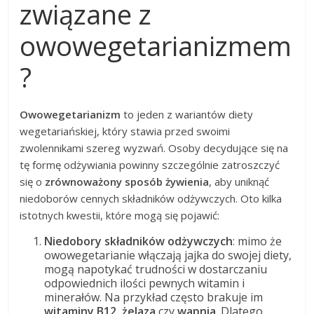
związane z
owowegetarianizmem
?
Owowegetarianizm
to jeden z wariantów diety
wegetariańskiej, który stawia przed swoimi
zwolennikami szereg wyzwań. Osoby decydujące się na
tę formę odżywiania powinny szczególnie zatroszczyć
się o
zrównoważony sposób żywienia
, aby uniknąć
niedoborów cennych składników odżywczych. Oto kilka
istotnych kwestii, które mogą się pojawić:
Niedobory składników odżywczych
: mimo że
owowegetarianie włączają jajka do swojej diety,
mogą napotykać trudności w dostarczaniu
odpowiednich ilości pewnych witamin i
minerałów. Na przykład często brakuje im
witaminy B12
,
żelaza
czy
wapnia
. Dlatego