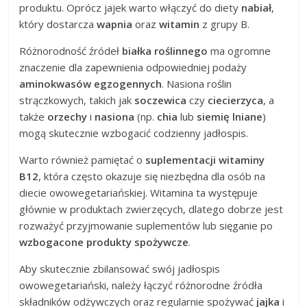
produktu. Oprócz jajek warto włączyć do diety
nabiał
,
który dostarcza
wapnia
oraz
witamin
z grupy B.
Różnorodność źródeł
białka roślinnego
ma ogromne
znaczenie dla zapewnienia odpowiedniej podaży
aminokwasów egzogennych
. Nasiona roślin
strączkowych, takich jak
soczewica
czy
ciecierzyca
, a
także
orzechy
i
nasiona
(np.
chia
lub
siemię lniane
)
mogą skutecznie wzbogacić codzienny jadłospis.
Warto również pamiętać o
suplementacji witaminy
B12
, która często okazuje się niezbędna dla osób na
diecie owowegetariańskiej. Witamina ta występuje
głównie w produktach zwierzęcych, dlatego dobrze jest
rozważyć przyjmowanie suplementów lub sięganie po
wzbogacone produkty spożywcze
.
Aby skutecznie zbilansować swój jadłospis
owowegetariański, należy łączyć różnorodne źródła
składników odżywczych oraz regularnie spożywać
jajka
i