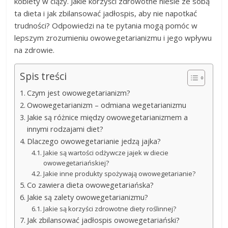
kobiety w ciąży. Jakie korzyści zdrowotne niesie ze sobą
ta dieta i jak zbilansować jadłospis, aby nie napotkać
trudności? Odpowiedzi na te pytania mogą pomóc w
lepszym zrozumieniu owowegetarianizmu i jego wpływu
na zdrowie.
Spis treści
Czym jest owowegetarianizm?
Owowegetarianizm – odmiana wegetarianizmu
Jakie są różnice między owowegetarianizmem a
innymi rodzajami diet?
Dlaczego owowegetarianie jedzą jajka?
Jakie są wartości odżywcze jajek w diecie
owowegetariańskiej?
Jakie inne produkty spożywają owowegetarianie?
Co zawiera dieta owowegetariańska?
Jakie są zalety owowegetarianizmu?
Jakie są korzyści zdrowotne diety roślinnej?
Jak zbilansować jadłospis owowegetariański?