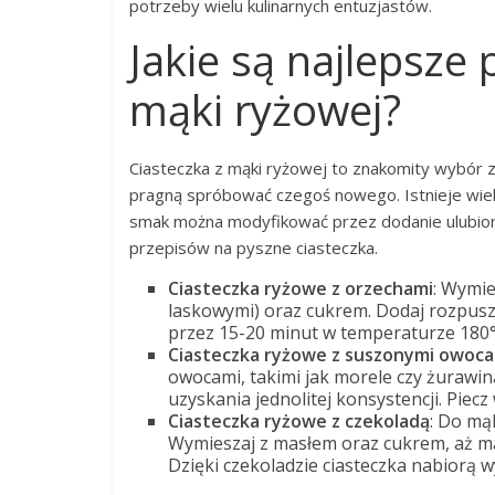
potrzeby wielu kulinarnych entuzjastów.
Jakie są najlepsze 
mąki ryżowej?
Ciasteczka z mąki ryżowej to znakomity wybór za
pragną spróbować czegoś nowego. Istnieje wie
smak można modyfikować przez dodanie ulubiony
przepisów na pyszne ciasteczka.
Ciasteczka ryżowe z orzechami
: Wymie
laskowymi) oraz cukrem. Dodaj rozpuszc
przez 15-20 minut w temperaturze 180°
Ciasteczka ryżowe z suszonymi owoc
owocami, takimi jak morele czy żurawin
uzyskania jednolitej konsystencji. Piec
Ciasteczka ryżowe z czekoladą
: Do mą
Wymieszaj z masłem oraz cukrem, aż mas
Dzięki czekoladzie ciasteczka nabiorą