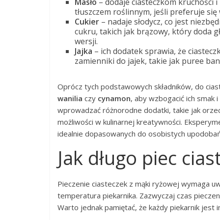
Masło
– dodaje ciasteczkom kruchości 
tłuszczem roślinnym, jeśli preferuje si
Cukier
– nadaje słodycz, co jest niez
cukru, takich jak brązowy, który doda
wersji.
Jajka
– ich dodatek sprawia, że ciasteczka 
zamienniki do jajek, takie jak puree ba
Oprócz tych podstawowych składników, do ciast
wanilia
czy
cynamon
, aby wzbogacić ich smak 
wprowadzać różnorodne dodatki, takie jak orze
możliwości w kulinarnej kreatywności. Eksperym
idealnie dopasowanych do osobistych upodobań
Jak długo piec cia
Pieczenie ciasteczek z mąki ryżowej wymaga uwzg
temperatura piekarnika. Zazwyczaj czas piecze
Warto jednak pamiętać, że każdy piekarnik jest 