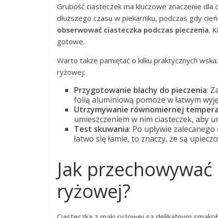
Grubość ciasteczek ma kluczowe znaczenie dla c
dłuższego czasu w piekarniku, podczas gdy cień
obserwować ciasteczka podczas pieczenia
. 
gotowe.
Warto także pamiętać o kilku praktycznych wska
ryżowej:
Przygotowanie blachy do pieczenia
: 
folią aluminiową pomoże w łatwym wyjęc
Utrzymywanie równomiernej temper
umieszczeniem w nim ciasteczek, aby u
Test skuwania
: Po upływie zalecanego 
łatwo się łamie, to znaczy, że są upiecz
Jak przechowywać 
ryżowej?
Ciasteczka z mąki ryżowej są delikatnym smako