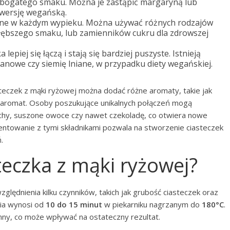
i bogatego smaku. Można je zastąpić margaryną lub
ę wersję wegańską.
będne w każdym wypieku. Można używać różnych rodzajów
 głębszego smaku, lub zamienników cukru dla zdrowszej
lepiej się łączą i stają się bardziej puszyste. Istnieją
nanowe czy siemię lniane, w przypadku diety wegańskiej.
eczek z mąki ryżowej można dodać różne aromaty, takie jak
i aromat. Osoby poszukujące unikalnych połączeń mogą
chy, suszone owoce czy nawet czekoladę, co otwiera nowe
entowanie z tymi składnikami pozwala na stworzenie ciasteczek
.
steczka z mąki ryżowej?
lędnienia kilku czynników, takich jak grubość ciasteczek oraz
nia wynosi od
10 do 15 minut
w piekarniku nagrzanym do
180°C
.
inny, co może wpływać na ostateczny rezultat.