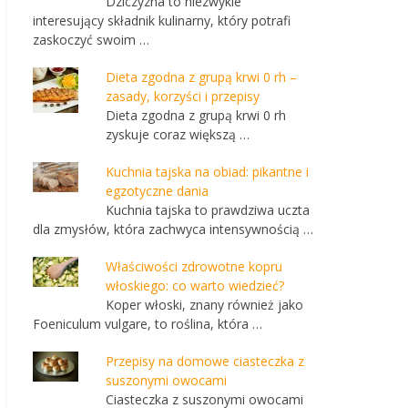
Dziczyzna to niezwykle
interesujący składnik kulinarny, który potrafi
zaskoczyć swoim …
Dieta zgodna z grupą krwi 0 rh –
zasady, korzyści i przepisy
Dieta zgodna z grupą krwi 0 rh
zyskuje coraz większą …
Kuchnia tajska na obiad: pikantne i
egzotyczne dania
Kuchnia tajska to prawdziwa uczta
dla zmysłów, która zachwyca intensywnością …
Właściwości zdrowotne kopru
włoskiego: co warto wiedzieć?
Koper włoski, znany również jako
Foeniculum vulgare, to roślina, która …
Przepisy na domowe ciasteczka z
suszonymi owocami
Ciasteczka z suszonymi owocami