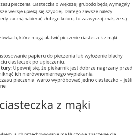
zasu pieczenia. Ciasteczka o większej grubości będą wymagały
sze wersje upieką się szybciej. Dlatego zawsze należy
Kiedy zaczną nabierać złotego koloru, to zazwyczaj znak, że są
zówkach, które mogą ułatwić pieczenie ciasteczek z mąki
Zastosowanie papieru do pieczenia lub wyłożenie blachy
iu ciasteczek po upieczeniu.
atury
: Upewnij się, że piekarnik jest dobrze nagrzany przed
niknąć ich nierównomiernego wypiekania.
czasu pieczenia, warto wypróbować jedno ciasteczko – jeśli
one.
ciasteczka z mąki
łykiem, a ich przechowywanie ma kluczowe znaczenie dla