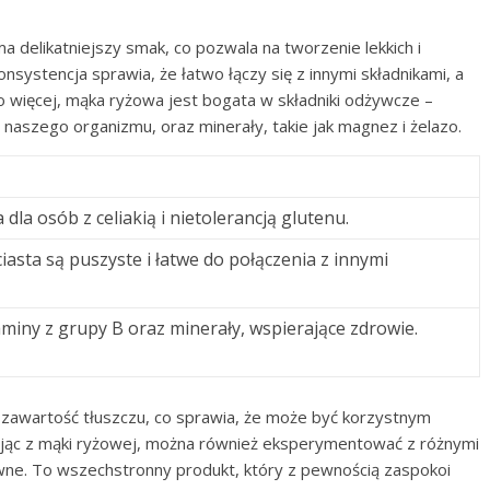
delikatniejszy smak, co pozwala na tworzenie lekkich i
onsystencja sprawia, że łatwo łączy się z innymi składnikami, a
Co więcej, mąka ryżowa jest bogata w składniki odżywcze –
a naszego organizmu, oraz minerały, takie jak magnez i żelazo.
dla osób z celiakią i nietolerancją glutenu.
ciasta są puszyste i łatwe do połączenia z innymi
miny z grupy B oraz minerały, wspierające zdrowie.
zawartość tłuszczu, co sprawia, że może być korzystnym
ając z mąki ryżowej, można również eksperymentować z różnymi
awne. To wszechstronny produkt, który z pewnością zaspokoi