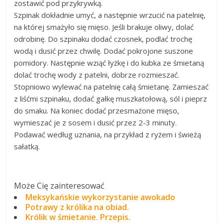
zostawić pod przykrywką.
Szpinak dokładnie umyć, a następnie wrzucić na patelnię,
na której smażyło się mięso. Jeśli brakuje oliwy, dolać
odrobinę. Do szpinaku dodać czosnek, podlać trochę
wodą i dusić przez chwilę. Dodać pokrojone suszone
pomidory. Następnie wziąć łyżkę i do kubka ze śmietaną
dolać trochę wody z patelni, dobrze rozmieszać.
Stopniowo wylewać na patelnię całą śmietanę. Zamieszać
z liśćmi szpinaku, dodać gałkę muszkatołową, sól i pieprz
do smaku. Na koniec dodać przesmażone mięso,
wymieszać je z sosem i dusić przez 2-3 minuty.
Podawać według uznania, na przykład z ryżem i świeżą
sałatką.
Może Cię zainteresować
Meksykańskie wykorzystanie awokado
Potrawy z królika na obiad.
Królik w śmietanie. Przepis.