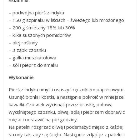
Składniki:
– podwójna pierś z indyka
– 150 g szpinaku w liściach – świeżego lub mrożonego
– 200 g śmietany 18% lub 30%
– kilka suszonych pomidorów
– olej roślinny
– 3 ząbki czosnku
– gałka muszkatołowa
– sól i pieprz do smaku
Wykonanie
Pierś z indyka umyć i osuszyć ręcznikiem papierowym.
Usunąć błonki i kostki, a następnie pokroić w mniejsze
kawałki. Czosnek wycisnąć przez praskę, połową
wyciśniętego czosnku, oliwą, solą i pieprzem doprawić
mięso i odstawić na pół godziny.
Na patelni rozgrzać oliwę i podsmażyć mięso z każdej
strony tak, aby się ścięło. Następnie zdjąć je z patelni i