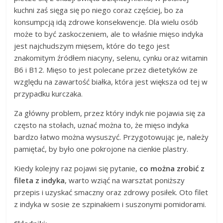
kuchni zaś sięga się po niego coraz częściej, bo za
konsumpcją idą zdrowe konsekwencje. Dla wielu osób
może to być zaskoczeniem, ale to właśnie mięso indyka
jest najchudszym mięsem, które do tego jest
znakomitym źródłem niacyny, selenu, cynku oraz witamin
B6 i B12. Mięso to jest polecane przez dietetyków ze
względu na zawartość białka, która jest większa od tej w
przypadku kurczaka.
Za główny problem, przez który indyk nie pojawia się za
często na stołach, uznać można to, że mięso indyka
bardzo łatwo można wysuszyć. Przygotowując je, należy
pamiętać, by było one pokrojone na cienkie plastry.
Kiedy kolejny raz pojawi się pytanie,
co można zrobić z
fileta z indyka
, warto wziąć na warsztat poniższy
przepis i uzyskać smaczny oraz zdrowy posiłek. Oto filet
z indyka w sosie ze szpinakiem i suszonymi pomidorami.