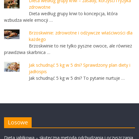
Dieta według grupy krwi – zasady, korzyści i ryzyka
zdrowotne
Dieta według grupy krwi to koncepcja, która
wzbudza wiele emocji …
Brzoskwinie: zdrowotne i odżywcze właściwości dla
każdego
Brzoskwinie to nie tylko pyszne owoce, ale również
prawdziwa skarbnica …
Jak schudnąć 5 kg w 5 dni? Sprawdzony plan diety i
jadłospis
Jak schudnąć 5 kg w 5 dni? To pytanie nurtuje …
Losowe
Dieta jabłkowa – skuteczna metoda odchudzania i oczyszczania