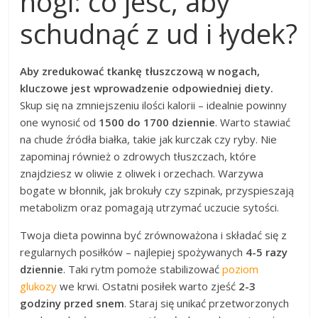
nogi: co jeść, aby
schudnąć z ud i łydek?
Aby zredukować tkankę tłuszczową w nogach,
kluczowe jest wprowadzenie odpowiedniej diety.
Skup się na zmniejszeniu ilości kalorii – idealnie powinny
one wynosić od
1500 do 1700 dziennie
. Warto stawiać
na chude źródła białka, takie jak kurczak czy ryby. Nie
zapominaj również o zdrowych tłuszczach, które
znajdziesz w oliwie z oliwek i orzechach. Warzywa
bogate w błonnik, jak brokuły czy szpinak, przyspieszają
metabolizm oraz pomagają utrzymać uczucie sytości.
Twoja dieta powinna być zrównoważona i składać się z
regularnych posiłków – najlepiej spożywanych
4-5 razy
dziennie
. Taki rytm pomoże stabilizować
poziom
glukozy
we krwi. Ostatni posiłek warto zjeść
2-3
godziny przed snem
. Staraj się unikać przetworzonych