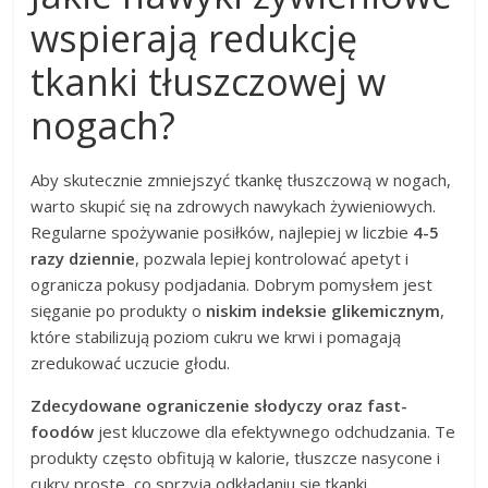
wspierają redukcję
tkanki tłuszczowej w
nogach?
Aby skutecznie zmniejszyć tkankę tłuszczową w nogach,
warto skupić się na zdrowych nawykach żywieniowych.
Regularne spożywanie posiłków, najlepiej w liczbie
4-5
razy dziennie
, pozwala lepiej kontrolować apetyt i
ogranicza pokusy podjadania. Dobrym pomysłem jest
sięganie po produkty o
niskim indeksie glikemicznym
,
które stabilizują poziom cukru we krwi i pomagają
zredukować uczucie głodu.
Zdecydowane ograniczenie słodyczy oraz fast-
foodów
jest kluczowe dla efektywnego odchudzania. Te
produkty często obfitują w kalorie, tłuszcze nasycone i
cukry proste, co sprzyja odkładaniu się tkanki