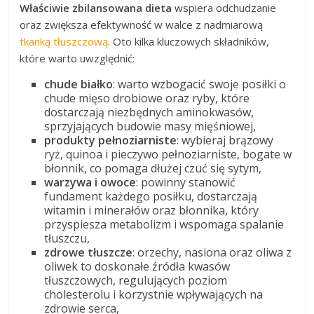
Właściwie zbilansowana dieta
wspiera odchudzanie
oraz zwiększa efektywność w walce z nadmiarową
tkanką tłuszczową
. Oto kilka kluczowych składników,
które warto uwzględnić:
chude białko
: warto wzbogacić swoje posiłki o
chude mięso drobiowe oraz ryby, które
dostarczają niezbędnych aminokwasów,
sprzyjających budowie masy mięśniowej,
produkty pełnoziarniste
: wybieraj brązowy
ryż, quinoa i pieczywo pełnoziarniste, bogate w
błonnik, co pomaga dłużej czuć się sytym,
warzywa i owoce
: powinny stanowić
fundament każdego posiłku, dostarczają
witamin i minerałów oraz błonnika, który
przyspiesza metabolizm i wspomaga spalanie
tłuszczu,
zdrowe tłuszcze
: orzechy, nasiona oraz oliwa z
oliwek to doskonałe źródła kwasów
tłuszczowych, regulujących poziom
cholesterolu i korzystnie wpływających na
zdrowie serca,