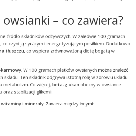
 owsianki – co zawiera?
 cenne źródło składników odżywczych. W zaledwie 100 gramach
i
, co czyni ją sycącym i energetyzującym posiłkiem. Dodatkowo
ma tłuszczu
, co wspiera zrównoważoną dietę bogatą w
pokarmowy
. W 100 gramach płatków owsianych można znaleźć
ch składu. Ten składnik odgrywa istotną rolę w zdrowiu układu
za metabolizm. Co więcej,
beta-glukan
obecny w owsiance
oraz stabilizacji glikemii.
e
witaminy
i
minerały
. Zawiera między innymi: