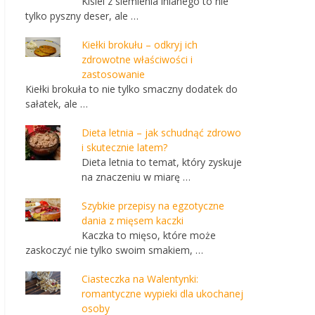
Kisiel z siemienia lnianego to nie
tylko pyszny deser, ale …
Kiełki brokułu – odkryj ich
zdrowotne właściwości i
zastosowanie
Kiełki brokuła to nie tylko smaczny dodatek do
sałatek, ale …
Dieta letnia – jak schudnąć zdrowo
i skutecznie latem?
Dieta letnia to temat, który zyskuje
na znaczeniu w miarę …
Szybkie przepisy na egzotyczne
dania z mięsem kaczki
Kaczka to mięso, które może
zaskoczyć nie tylko swoim smakiem, …
Ciasteczka na Walentynki:
romantyczne wypieki dla ukochanej
osoby