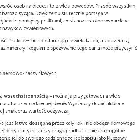
śród osób na diecie, i to z wielu powodów. Przede wszystkim,
t bardzo sycąca. Dzięki temu skutecznie pomaga w
djadanie pomiędzy posiłkami, co stanowi istotne wsparcie w
h nawyków żywieniowych.
ość
. Płatki owsiane dostarczają niewiele kalorii, a zarazem są
raz minerały. Regularne spożywanie tego dania może przyczynić
ób sercowo-naczyniowych,
łą wszechstronnością
– można ją przygotować na wiele
 monotonna w codziennej diecie. Wystarczy dodać ulubione
jej smak oraz wartość odżywczą.
ka jest
łatwo dostępna
przez cały rok i nie obciąża domowego
 diety dla tych, którzy pragną zadbać o linię oraz
ogólne
enie jej do swojego codziennego jadłospisu jako kluczowy