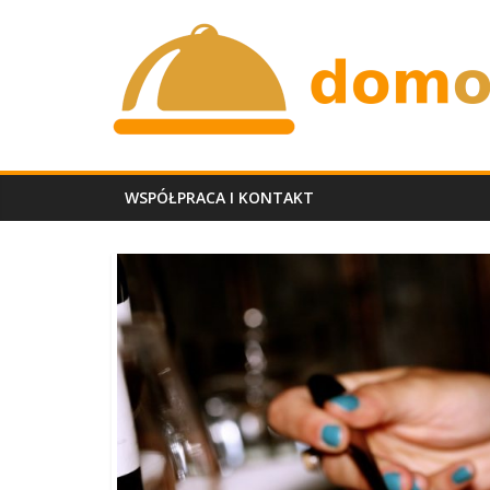
Skip
domobiadowy.p
to
content
WSPÓŁPRACA I KONTAKT