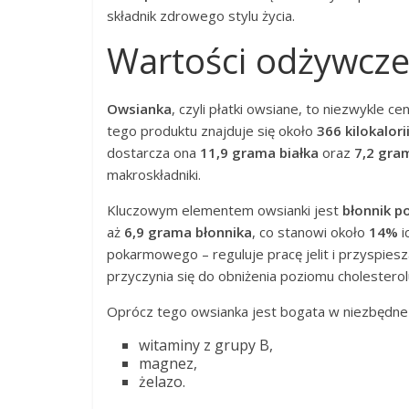
składnik zdrowego stylu życia.
Wartości odżywcze
Owsianka
, czyli płatki owsiane, to niezwykle
tego produktu znajduje się około
366 kilokalori
dostarcza ona
11,9 grama białka
oraz
7,2 gra
makroskładniki.
Kluczowym elementem owsianki jest
błonnik 
aż
6,9 grama błonnika
, co stanowi około
14%
i
pokarmowego – reguluje pracę jelit i przyspies
przyczynia się do obniżenia poziomu cholesterolu 
Oprócz tego owsianka jest bogata w niezbędn
witaminy z grupy B,
magnez,
żelazo.