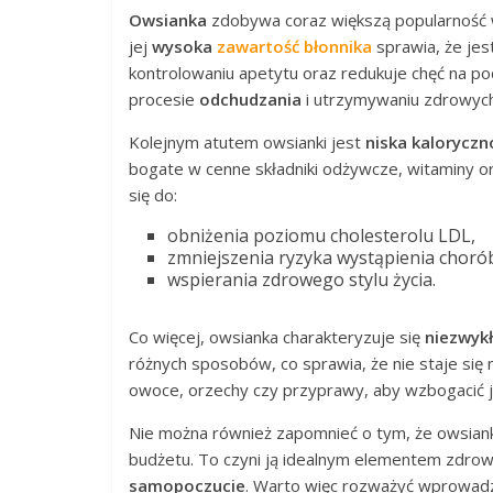
Owsianka
zdobywa coraz większą popularność w
jej
wysoka
zawartość błonnika
sprawia, że jes
kontrolowaniu apetytu oraz redukuje chęć na po
procesie
odchudzania
i utrzymywaniu zdrowyc
Kolejnym atutem owsianki jest
niska kaloryczn
bogate w cenne składniki odżywcze, witaminy o
się do:
obniżenia poziomu cholesterolu LDL,
zmniejszenia ryzyka wystąpienia chor
wspierania zdrowego stylu życia.
Co więcej, owsianka charakteryzuje się
niezwyk
różnych sposobów, co sprawia, że nie staje się
owoce, orzechy czy przyprawy, aby wzbogacić 
Nie można również zapomnieć o tym, że owsian
budżetu. To czyni ją idealnym elementem zdrowej
samopoczucie
. Warto więc rozważyć wprowadz