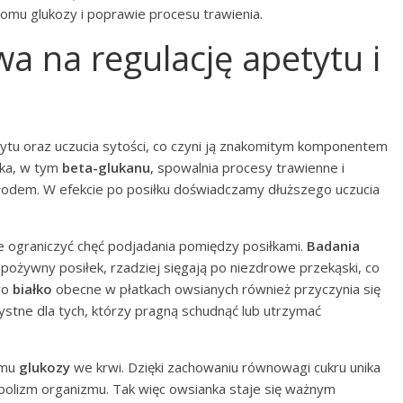
oziomu glukozy i poprawie procesu trawienia.
a na regulację apetytu i
tytu oraz uczucia sytości, co czyni ją znakomitym komponentem
ika, w tym
beta-glukanu
, spowalnia procesy trawienne i
łodem. W efekcie po posiłku doświadczamy dłuższego uczucia
 ograniczyć chęć podjadania pomiędzy posiłkami.
Badania
 pożywny posiłek, rzadziej sięgają po niezdrowe przekąski, co
wo
białko
obecne w płatkach owsianych również przyczynia się
ystne dla tych, którzy pragną schudnąć lub utrzymać
omu
glukozy
we krwi. Dzięki zachowaniu równowagi cukru unika
olizm organizmu. Tak więc owsianka staje się ważnym