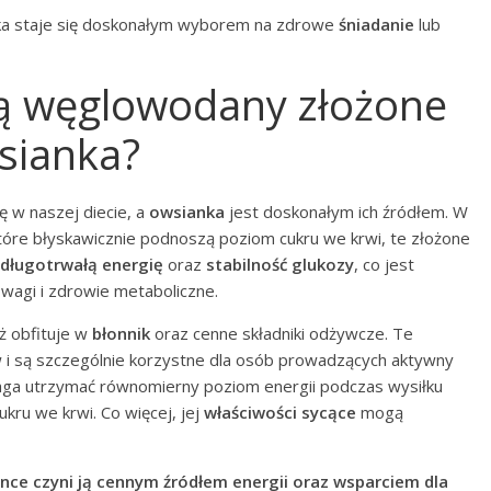
nka staje się doskonałym wyborem na zdrowe
śniadanie
lub
ją węglowodany złożone
sianka?
 w naszej diecie, a
owsianka
jest doskonałym ich źródłem. W
óre błyskawicznie podnoszą poziom cukru we krwi, te złożone
długotrwałą energię
oraz
stabilność glukozy
, co jest
 wagi i zdrowie metaboliczne.
eż obfituje w
błonnik
oraz cenne składniki odżywcze. Te
i są szczególnie korzystne dla osób prowadzących aktywny
aga utrzymać równomierny poziom energii podczas wysiłku
kru we krwi. Co więcej, jej
właściwości sycące
mogą
e czyni ją cennym źródłem energii oraz wsparciem dla