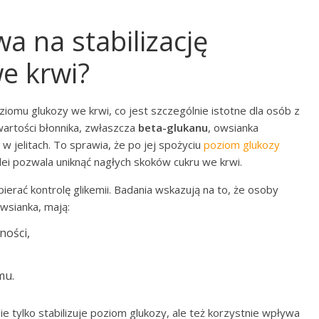
a na stabilizację
e krwi?
oziomu glukozy we krwi, co jest szczególnie istotne dla osób z
artości błonnika, zwłaszcza
beta-glukanu
, owsianka
w jelitach. To sprawia, że po jej spożyciu
poziom glukozy
olei pozwala uniknąć nagłych skoków cukru we krwi.
erać kontrolę glikemii. Badania wskazują na to, że osoby
owsianka, mają:
ności,
mu.
e tylko stabilizuje poziom glukozy, ale też korzystnie wpływa