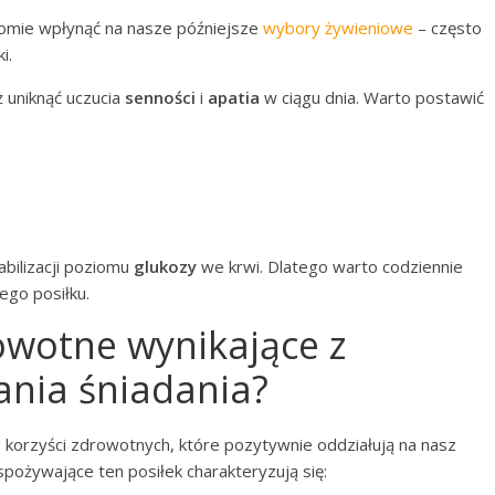
domie wpłynąć na nasze późniejsze
wybory żywieniowe
– często
i.
 uniknąć uczucia
senności
i
apatia
w ciągu dnia. Warto postawić
abilizacji poziomu
glukozy
we krwi. Dlatego warto codziennie
ego posiłku.
rowotne wynikające z
nia śniadania?
 korzyści zdrowotnych, które pozytywnie oddziałują na nasz
pożywające ten posiłek charakteryzują się: