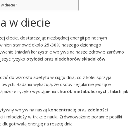
 w diecie?
a w diecie
j diecie, dostarczając niezbędnej energii po nocnym
winien stanowić około
25-30%
naszego dziennego
ywanie śniadań korzystnie wpływa na nasze zdrowie zarówno
ejszyć ryzyko
otyłości
oraz
niedoborów składników
ić do wzrostu apetytu w ciągu dnia, co z kolei sprzyja
wych. Badania wykazują, że osoby regularnie jedzące
ają niższe ryzyko wystąpienia
chorób metabolicznych
, takich jak
zytywny wpływ na naszą
koncentrację
oraz
zdolności
ieci i młodzieży w trakcie nauki. Zrównoważone poranne posiłki
c długotrwałą energię na resztę dnia.