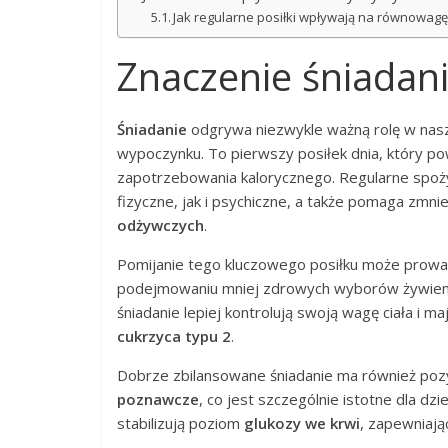
Jak regularne posiłki wpływają na równowagę
Znaczenie śniadani
Śniadanie
odgrywa niezwykle ważną rolę w nasze
wypoczynku. To pierwszy posiłek dnia, który po
zapotrzebowania kalorycznego. Regularne spoż
fizyczne, jak i psychiczne, a także pomaga zmni
odżywczych
.
Pomijanie tego kluczowego posiłku może prowadz
podejmowaniu mniej zdrowych wyborów żywienio
śniadanie lepiej kontrolują swoją wagę ciała i m
cukrzyca typu 2
.
Dobrze zbilansowane śniadanie ma również po
poznawcze
, co jest szczególnie istotne dla dz
stabilizują poziom
glukozy we krwi
, zapewniają