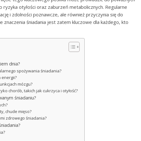
ryzyka otyłości oraz zaburzeń metabolicznych. Regularne
ację i zdolności poznawcze, ale również przyczynia się do
 znaczenia śniadania jest zatem kluczowe dla każdego, kto
kiem dnia?
gularnego spożywania śniadania?
 energii?
 funkcjach mózgu?
o chorób, takich jak cukrzyca i otyłość?
owanym śniadaniu?
ych?
urty, chude mięso?
ami zdrowego śniadania?
śniadania?
ia?