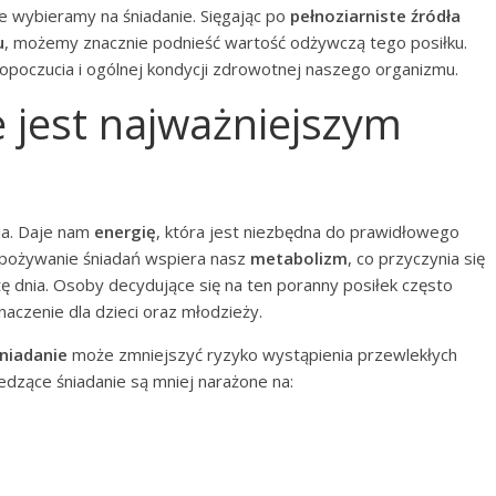
e wybieramy na śniadanie. Sięgając po
pełnoziarniste źródła
u
, możemy znacznie podnieść wartość odżywczą tego posiłku.
opoczucia i ogólnej kondycji zdrowotnej naszego organizmu.
 jest najważniejszym
ia. Daje nam
energię
, która jest niezbędna do prawidłowego
spożywanie śniadań wspiera nasz
metabolizm
, co przyczynia się
tę dnia. Osoby decydujące się na ten poranny posiłek często
znaczenie dla dzieci oraz młodzieży.
niadanie
może zmniejszyć ryzyko wystąpienia przewlekłych
edzące śniadanie są mniej narażone na: