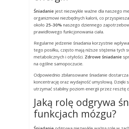
Śniadanie
jest niezwykle ważne dla naszego me
organizmowi niezbędnych kalorii, co przyspiesz
około
25-30%
naszego dziennego zapotrzebowan
prawidłowego funkcjonowania ciała.
Regularne jedzenie śniadania korzystnie wpływa 
tego posiłku, często mają niższe stężenia tych
metabolicznych i otyłości.
Zdrowe śniadanie
spr
na ogólne samopoczucie.
Odpowiednio zbilansowane śniadanie dostarcza
koncentrację oraz wydajność umysłową. Dzięki
utrzymać stabilny poziom energii przez resztę d
Jaką rolę odgrywa śn
funkcjach mózgu?
Śniadanie
odgrywa niezwykle ważną rolę w zacho