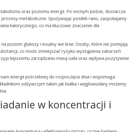
tabolizmu oraz poziomu energii. Po nocnym poście, dostarcza
a procesy metaboliczne. Spożywając posiłek rano, zaspokajamy
ia kalorycznego, co ma kluczowe znaczenie dla
na poziom glukozy i insuliny we krwi. Osoby, które nie pomijają
 substancji, co może zmniejszać ryzyko wystąpienia zaburzeń
zyja lepszemu zarządzaniu masą ciała oraz wpływa pozytywnie
 nam energii potrzebnej do rozpoczęcia dnia i wspomaga
 składnikom odżywczym takim jak białka i węglowodany możemy
nia.
iadanie w koncentracji i
waniu koncentracji i efektywności mózgu. Liczne badania