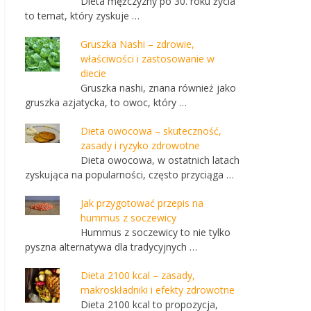
Dieta mężczyzny po 30. roku życia
to temat, który zyskuje …
Gruszka Nashi – zdrowie,
właściwości i zastosowanie w
diecie
Gruszka nashi, znana również jako
gruszka azjatycka, to owoc, który …
Dieta owocowa – skuteczność,
zasady i ryzyko zdrowotne
Dieta owocowa, w ostatnich latach
zyskująca na popularności, często przyciąga …
Jak przygotować przepis na
hummus z soczewicy
Hummus z soczewicy to nie tylko
pyszna alternatywa dla tradycyjnych …
Dieta 2100 kcal – zasady,
makroskładniki i efekty zdrowotne
Dieta 2100 kcal to propozycja,