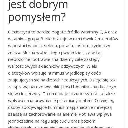
jest dobrym
pomysłem?
Ciecierzyca to bardzo bogate źródło witaminy C, A oraz
witamin z grupy B. Nie brakuje w nim również minerałów
w postaci wapnia, selenu, potasu, fosforu, cynku czy
żelaza. Można wobec tego powiedzieć, że w tej
niepozornej potrawie znajdziemy całe zastępy
wartościowych składników odżywczych. Wielu
dietetyków wpisuje hummus w jadłospisy osób
znajdujących się na dietach redukcyjnych. Dzieje się tak
za sprawą bardzo wysokiej ilości błonnika znajdującego
się w ciecierzycy. To on nadaje uczucie sytości, a także
wpływa na usprawnienie przemiany materii. Co więcej,
osoby spożywające hummus mają znacznie mniejszą
szansę na zachorowanie na anemię. Potrawa wpływa
jednocześnie na regulację cukru oraz poziom
cholesterolu. Na tym nie koniec, ponieważ odpowiada