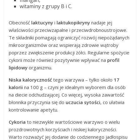
mangan,
witaminy z grupy B i C.
Obecność
laktucyny
i
laktukopikryny
nadaje jej
właściwości przeciwzapalne i przeciwdrobnoustrojowe.
Te składniki pomagają ograniczyć rozwój niepożądanych
mikroorganizmów oraz wspierają zdrowie wątroby
poprzez zwiększenie produkcji żółci. Regularne spożycie
cykorii może również pozytywnie wpływać na
profil
lipidowy
organizmu.
Niska kaloryczność
tego warzywa – tylko około
17
kalorii
na 100 g – czyni je idealnym wyborem dla osób
na diecie odchudzającej. Co więcej, wysoka zawartość
błonnika przyczynia się do
uczucia sytości
, co ułatwia
kontrolowanie apetytu.
Cykoria
to niezwykle wartościowe warzywo o wielu
prozdrowotnych korzyściach i niskiej kaloryczności.
Warto rozważyć jej dodanie do codziennego jadłospisu