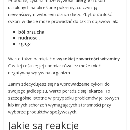
Podobnie, cykoria może wywołać
alergie
u osób
uczulonych na określone pokarmy, co czyni ją
niewłaściwym wyborem dla ich diety. Zbyt duża ilość
cykorii w diecie może prowadzić do takich objawów jak:
ból brzucha
,
nudności
,
zgaga
.
Warto także pamiętać o
wysokiej zawartości witaminy
C
w tej roślinie; jej nadmiar również może mieć
negatywny wpływ na organizm.
Zanim zdecydujesz się na wprowadzenie cykorii do
swojego jadłospisu, warto poradzić się
lekarza
. To
szczególnie istotne w przypadku problemów jelitowych
lub innych schorzeń wymagających staranności przy
wyborze produktów spożywczych.
Jakie są reakcje