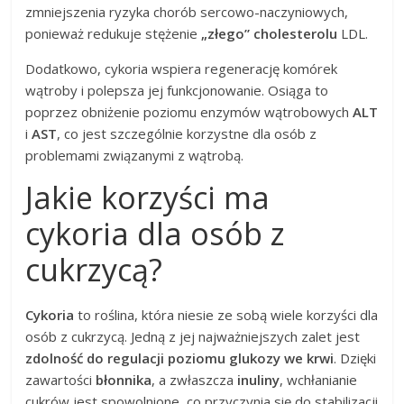
zmniejszenia ryzyka chorób sercowo-naczyniowych,
ponieważ redukuje stężenie
„złego” cholesterolu
LDL.
Dodatkowo, cykoria wspiera regenerację komórek
wątroby i polepsza jej funkcjonowanie. Osiąga to
poprzez obniżenie poziomu enzymów wątrobowych
ALT
i
AST
, co jest szczególnie korzystne dla osób z
problemami związanymi z wątrobą.
Jakie korzyści ma
cykoria dla osób z
cukrzycą?
Cykoria
to roślina, która niesie ze sobą wiele korzyści dla
osób z cukrzycą. Jedną z jej najważniejszych zalet jest
zdolność do regulacji poziomu glukozy we krwi
. Dzięki
zawartości
błonnika
, a zwłaszcza
inuliny
, wchłanianie
cukrów jest spowolnione, co przyczynia się do stabilizacji