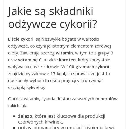
Jakie są składniki
odżywcze cykorii?
Liście cykorii
są niezwykle bogate w wartości
odżywcze, co czyni je istotnym elementem zdrowej
diety. Zawierają szereg
witamin
, w tym te z grupy B
oraz
witaminę C
, a także
karoten
, który korzystnie
wpływa na nasze zdrowie. W
100 gramach cykorii
znajdziemy zaledwie
17 kcal
, co sprawia, że jest to
doskonały wybór dla osób pragnących utrzymać
szczupłą sylwetkę.
Oprócz witamin, cykoria dostarcza ważnych
minerałów
takich jak:
żelazo
, które jest kluczowe dla produkcji
czerwonych krwinek,
potas
, pomagający w regulacji ciśnienia krwi,