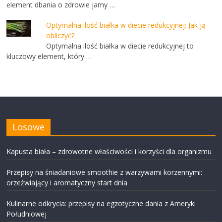
element dbania o zdrowie jamy …
Optymalna ilość białka w diecie redukcyjnej: Jak ją
obliczyć?
Optymalna ilość białka w diecie redukcyjnej to
kluczowy element, który …
Losowe
Kapusta biała – zdrowotne właściwości i korzyści dla organizmu
Przepisy na śniadaniowe smoothie z warzywami korzennymi:
orzeźwiający i aromatyczny start dnia
Kulinarne odkrycia: przepisy na egzotyczne dania z Ameryki
Południowej