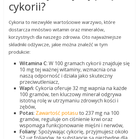
cykorii?
Cykoria to niezwykle wartościowe warzywo, które
dostarcza mnóstwo witamin oraz minerałów,
korzystnych dla naszego zdrowia. Oto najważniejsze
składniki odżywcze, jakie można znaleźć w tym
produkcie:
Witamina C
: W 100 gramach cykorii znajduje się
10 mg tej ważnej witaminy, wzmacnia ona
naszą odporność i działa jako skuteczny
przeciwutleniacz,
Wapń
: Cykoria oferuje 32 mg wapnia na każde
100 gramów, ten kluczowy minerał odgrywa
istotną rolę w utrzymaniu zdrowych kości i
zębów,
Potas
:
Zawartość potasu
to 237 mg na 100
gramów, reguluje on ciśnienie krwi oraz
wspomaga funkcjonowanie mięśni i nerwów,
Foliany
: Spożywając cykorię, przyjmujesz około
52 µg folianów, te substancje są niezbędne dla