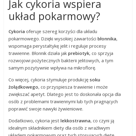
Jak cykoria wspiera
układ pokarmowy?
Cykoria
oferuje szereg korzyści dla układu
pokarmowego. Dzięki wysokiej zawartości
błonnika
,
wspomaga perystaltykę jelit i reguluje procesy
trawienne. Błonnik działa jak
prebiotyk
, co sprzyja
rozwojowi pożytecznych bakterii jelitowych, a tym
samym pozytywnie wpływa na mikroflorę.
Co więcej, cykoria stymuluje produkcję
soku
żołądkowego
, co przyspiesza trawienie i może
zwiększać apetyt. Dlatego jest to doskonała opcja dla
osób z problemami trawiennymi lub tych pragnących
poprawić swoje nawyki żywieniowe.
Dodatkowo, cykoria jest
lekkostrawna
, co czyni ją
idealnym składnikiem diety dla osób z wrażliwym
układem pokarmowym oraz tych stosujących dietę