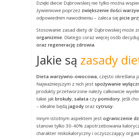
Dzięki diecie Dąbrowskiej nie tylko można wspi
żywieniowe poprzez
zwiększenie ilości warzy
odpowiednim nawodnieniu – zaleca się
picie pr
Stosowanie zasad diety dr Dąbrowskiej może z
organizmie
. Dlatego coraz więcej osób decydu
oraz regenerację zdrowia
.
Jakie są
zasady die
Dieta warzywno-owocowa
, często określana j
Najważniejszym z nich jest
spożywanie wyłącz
produkty przetworzone należy całkowicie wyeli
takie jak
brokuły
,
sałata
czy
pomidory
. Jeśli c
– idealne będą
jagody
oraz
cytrusy
.
Innym istotnym aspektem jest
ograniczenie dz
stanowi tylko 30-40% zapotrzebowania kalorycz
charakter niskokaloryczny i oczyszczający orga