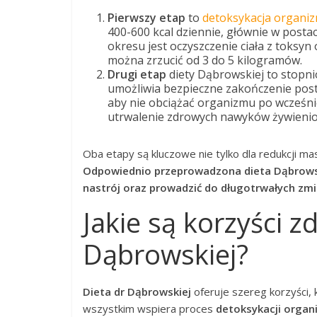
Pierwszy etap
to
detoksykacja organi
400-600 kcal dziennie, głównie w post
okresu jest oczyszczenie ciała z toksy
można zrzucić od 3 do 5 kilogramów.
Drugi etap
diety Dąbrowskiej to stop
umożliwia bezpieczne zakończenie post
aby nie obciążać organizmu po wcześni
utrwalenie zdrowych nawyków żywieniow
Oba etapy są kluczowe nie tylko dla redukcji ma
Odpowiednio przeprowadzona dieta Dąbrowski
nastrój oraz prowadzić do długotrwałych zmia
Jakie są korzyści z
Dąbrowskiej?
Dieta dr Dąbrowskiej
oferuje szereg korzyści,
wszystkim wspiera proces
detoksykacji orga