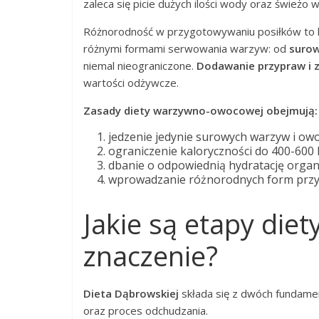
zaleca się picie dużych ilości wody oraz śwież
Różnorodność w przygotowywaniu posiłków to k
różnymi formami serwowania warzyw: od
surow
niemal nieograniczone.
Dodawanie przypraw i z
wartości odżywcze.
Zasady diety warzywno-owocowej obejmują:
jedzenie jedynie surowych warzyw i ow
ograniczenie kaloryczności do 400-600 k
dbanie o odpowiednią hydratację orga
wprowadzanie różnorodnych form przygo
Jakie są etapy diet
znaczenie?
Dieta Dąbrowskiej
składa się z dwóch fundame
oraz proces odchudzania.