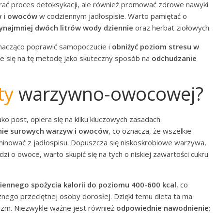
erać proces detoksykacji, ale również promować zdrowe nawyki
w i owoców
w codziennym jadłospisie. Warto pamiętać o
zynajmniej dwóch litrów wody dziennie
oraz herbat ziołowych.
nacząco poprawić samopoczucie i
obniżyć poziom stresu w
je się na tę metodę jako skuteczny sposób na
odchudzanie
ty
warzywno-owocowej?
ako post, opiera się na kilku kluczowych zasadach.
nie surowych warzyw i owoców
, co oznacza, że wszelkie
minować z jadłospisu. Dopuszcza się niskoskrobiowe warzywa,
hodzi o owoce, warto skupić się na tych o niskiej zawartości cukru
iennego spożycia kalorii do poziomu 400-600 kcal
, co
nego przeciętnej osoby dorosłej. Dzięki temu dieta ta ma
nizm. Niezwykle ważne jest również
odpowiednie nawodnienie
;