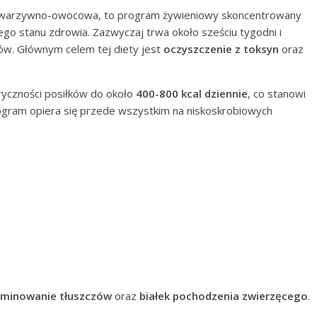
ta warzywno-owocowa, to program żywieniowy skoncentrowany
go stanu zdrowia. Zazwyczaj trwa około sześciu tygodni i
w. Głównym celem tej diety jest
oczyszczenie z toksyn
oraz
ryczności posiłków do około
400-800 kcal dziennie
, co stanowi
rogram opiera się przede wszystkim na niskoskrobiowych
iminowanie tłuszczów
oraz
białek pochodzenia zwierzęcego
.