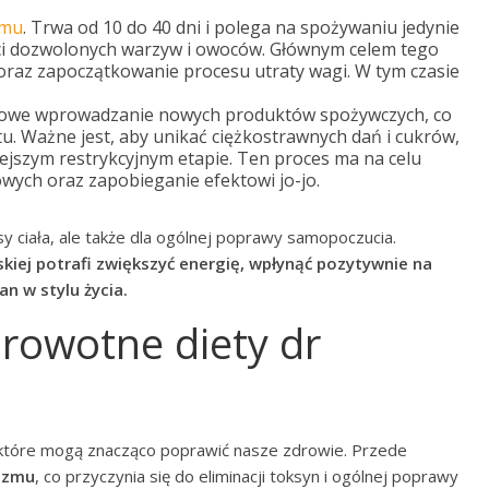
zmu
. Trwa od 10 do 40 dni i polega na spożywaniu jedynie
aci dozwolonych warzyw i owoców. Głównym celem tego
n oraz zapoczątkowanie procesu utraty wagi. W tym czasie
niowe wprowadzanie nowych produktów spożywczych, co
u. Ważne jest, aby unikać ciężkostrawnych dań i cukrów,
ejszym restrykcyjnym etapie. Ten proces ma na celu
ych oraz zapobieganie efektowi jo-jo.
sy ciała, ale także dla ogólnej poprawy samopoczucia.
ej potrafi zwiększyć energię, wpłynąć pozytywnie na
n w stylu życia.
drowotne diety dr
 które mogą znacząco poprawić nasze zdrowie. Przede
nizmu
, co przyczynia się do eliminacji toksyn i ogólnej poprawy