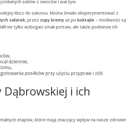
o wyciskanych soków z owoców i warzyw.
olejny klucz do sukcesu. Można śmiało eksperymentować z
ych sałatek
, przez
zupy kremy
aż po
koktajle
– możliwości są
iół
nie tylko wzbogaci smak potraw, ale także podniesie ich
oców,
cal dziennie,
nizmu,
towania posiłków przy użyciu przypraw i ziół.
y Dąbrowskiej i ich
ntalnych etapów, które mają znaczący wpływ na nasze zdrowie