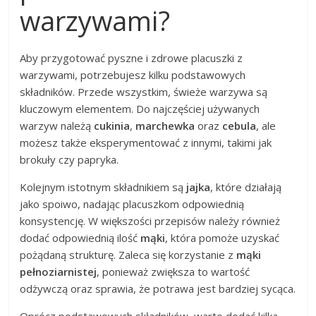
warzywami?
Aby przygotować pyszne i zdrowe placuszki z
warzywami, potrzebujesz kilku podstawowych
składników. Przede wszystkim, świeże warzywa są
kluczowym elementem. Do najczęściej używanych
warzyw należą
cukinia
,
marchewka
oraz
cebula
, ale
możesz także eksperymentować z innymi, takimi jak
brokuły czy papryka.
Kolejnym istotnym składnikiem są
jajka
, które działają
jako spoiwo, nadając placuszkom odpowiednią
konsystencję. W większości przepisów należy również
dodać odpowiednią ilość
mąki
, która pomoże uzyskać
pożądaną strukturę. Zaleca się korzystanie z
mąki
pełnoziarnistej
, ponieważ zwiększa to wartość
odżywczą oraz sprawia, że potrawa jest bardziej sycąca.
Oprócz podstawowych składników, warto dodać kilka