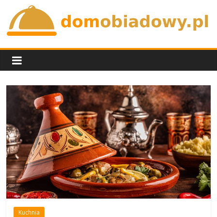
Skip
to
content
domobiadowy.pl
Kuchnia