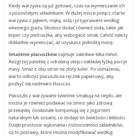
Kiedy warzywa są już gotowe, czas na wymieszanie ich
z pozostałymi składnikami. W dużej misce połącz starte
warzywa z jajkiem, mąką, solą i przyprawami według
własnego gustu. Możesz dodać również zioła, takie jak
koper czy pietruszka, aby wzbogacić smak. Całość należy
dokładnie wymieszać, aż uzyskasz jednolitą masę.
Smażenie placuszków
zajmuje zaledwie kilka minut.
Rozgrzej patelnię z odrobiną oleju i nakładaj łyżką porcje
masy. Smaż z obu stron na złoty kolor. Po usmażeniu,
warto odłożyć placuszki na ręcznik papierowy, aby
pozbyć się nadmiaru tłuszczu.
Placuszki z warzywami świetnie smakują na ciepło, ale
można je również podawać na zimno jako zdrową
przekąskę. Doskonale komponują się z jogurtem
naturalnym lub sosami, co dodaje im świeżości i lekkości.
Dzięki prostocie wykonania i różnorodności składników,
są to potrawy, które można modyfikować według