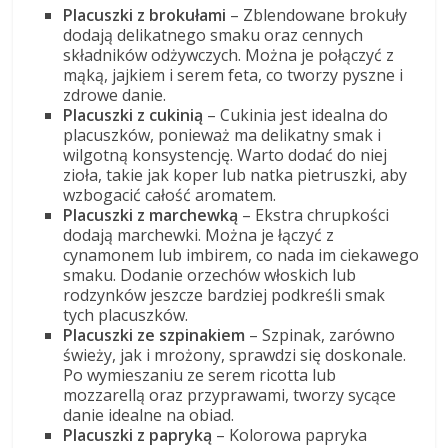
Placuszki z brokułami
– Zblendowane brokuły
dodają delikatnego smaku oraz cennych
składników odżywczych. Można je połączyć z
mąką, jajkiem i serem feta, co tworzy pyszne i
zdrowe danie.
Placuszki z cukinią
– Cukinia jest idealna do
placuszków, ponieważ ma delikatny smak i
wilgotną konsystencję. Warto dodać do niej
zioła, takie jak koper lub natka pietruszki, aby
wzbogacić całość aromatem.
Placuszki z marchewką
– Ekstra chrupkości
dodają marchewki. Można je łączyć z
cynamonem lub imbirem, co nada im ciekawego
smaku. Dodanie orzechów włoskich lub
rodzynków jeszcze bardziej podkreśli smak
tych placuszków.
Placuszki ze szpinakiem
– Szpinak, zarówno
świeży, jak i mrożony, sprawdzi się doskonale.
Po wymieszaniu ze serem ricotta lub
mozzarellą oraz przyprawami, tworzy sycące
danie idealne na obiad.
Placuszki z papryką
– Kolorowa papryka