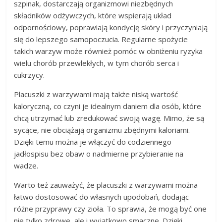
szpinak, dostarczają organizmowi niezbędnych
składników odżywczych, które wspierają układ
odpornościowy, poprawiają kondycję skóry i przyczyniają
się do lepszego samopoczucia. Regularne spożycie
takich warzyw może również pomóc w obniżeniu ryzyka
wielu chorób przewlekłych, w tym chorób serca i
cukrzycy.
Placuszki z warzywami mają także niską wartość
kaloryczną, co czyni je idealnym daniem dla osób, które
chcą utrzymać lub zredukować swoją wagę. Mimo, że są
sycące, nie obciążają organizmu zbędnymi kaloriami.
Dzięki temu można je włączyć do codziennego
jadłospisu bez obaw o nadmierne przybieranie na
wadze.
Warto też zauważyć, że placuszki z warzywami można
łatwo dostosować do własnych upodobań, dodając
różne przyprawy czy zioła. To sprawia, że mogą być one
nie tylko zdrowe, ale i wyjątkowo smaczne. Dzięki