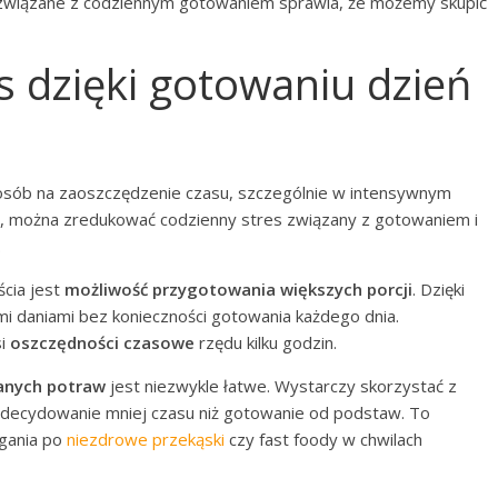
 związane z codziennym gotowaniem sprawia, że możemy skupić
s dzięki gotowaniu dzień
osób na zaoszczędzenie czasu, szczególnie w intensywnym
ej, można zredukować codzienny stres związany z gotowaniem i
.
ścia jest
możliwość przygotowania większych porcji
. Dzięki
mi daniami bez konieczności gotowania każdego dnia.
si
oszczędności czasowe
rzędu kilku godzin.
anych potraw
jest niezwykle łatwe. Wystarczy skorzystać z
e zdecydowanie mniej czasu niż gotowanie od podstaw. To
ęgania po
niezdrowe przekąski
czy fast foody w chwilach