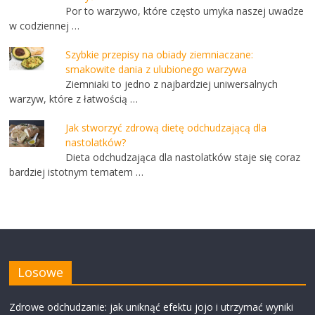
Por to warzywo, które często umyka naszej uwadze
w codziennej …
Szybkie przepisy na obiady ziemniaczane:
smakowite dania z ulubionego warzywa
Ziemniaki to jedno z najbardziej uniwersalnych
warzyw, które z łatwością …
Jak stworzyć zdrową dietę odchudzającą dla
nastolatków?
Dieta odchudzająca dla nastolatków staje się coraz
bardziej istotnym tematem …
Losowe
Zdrowe odchudzanie: jak uniknąć efektu jojo i utrzymać wyniki