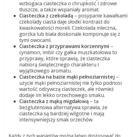
wzbogaca ciasteczka o chrupkość i zdrowe
tłuszcze, a także wspaniały aromat.
Ciasteczka z czekoladą
– posypanie kawałkami
czekolady ciasta daje słodki kontrast do
kwaskowatości moreli. Czekolada mleczna,
gorzka lub biała doskonale komponuje się z
tymi owocami.
Ciasteczka z przyprawami korzennymi
–
cynamon, imbir czy gałka muszkatołowa to
przyprawy, które sprawią, że ciasteczka
nabiorą świątecznego charakteru i
wyjątkowego aromatu.
Ciasteczka na bazie mąki pełnoziarnistej
–
użycie mąki pełnoziarnistej nie tylko podnosi
wartość odżywczą ciasteczek, ale również
dodaje im lekko orzechowego smaku.
Ciasteczka z mąką migdałową
– ta
bezglutenowa alternatywa sprawia, że
ciasteczka są bardziej wilgotne i mają
intensywniejszy smak orzechów.
Każdy z tych wariantów można łatwo dostosować do