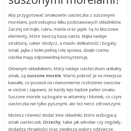
Aby przygotować smakowite ciasteczka z suszonymi
morelami, potrzebujesz kilku podstawowych składników.
Zacznij od mąki, cukru, masła oraz jajek. Są to kluczowe
elementy, które tworzą bazę ciasta. Mąka nadaje
strukturę, cukier słodycz, a masło delikatność i bogaty
smak. Jajka z kolei pełnią rolę spoiwa, dzięki czemu
ciastka mają odpowiednią konsystencję.
Głównym składnikiem, który nadaje ciasteczkom unikalny
smak, są
suszone morele
. Warto pokroić je na mniejsze
kawałki, co pozwoli na równomierne rozłożenie owoców
w cieście i zapewni, że każdy kęs będzie pełen smaku.
Suszone morele są bogate w witaminy i błonnik, co czyni
ciasteczka nie tylko pysznymi, ale też nieco zdrowszymi.
Możesz również dodać inne składniki, które wzbogacą
smak ciasteczek.
Orzechy
, takie jak włoskie czy migdały,
dodadzą chrupkości oraz zwiększą walory odżywcze.