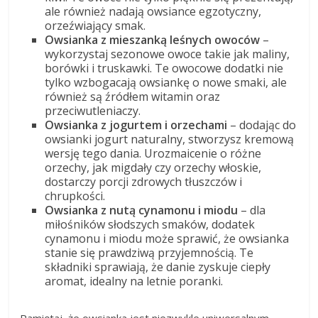
ale również nadają owsiance egzotyczny,
orzeźwiający smak.
Owsianka z mieszanką leśnych owoców
–
wykorzystaj sezonowe owoce takie jak maliny,
borówki i truskawki. Te owocowe dodatki nie
tylko wzbogacają owsiankę o nowe smaki, ale
również są źródłem witamin oraz
przeciwutleniaczy.
Owsianka z jogurtem i orzechami
– dodając do
owsianki jogurt naturalny, stworzysz kremową
wersję tego dania. Urozmaicenie o różne
orzechy, jak migdały czy orzechy włoskie,
dostarczy porcji zdrowych tłuszczów i
chrupkości.
Owsianka z nutą cynamonu i miodu
– dla
miłośników słodszych smaków, dodatek
cynamonu i miodu może sprawić, że owsianka
stanie się prawdziwą przyjemnością. Te
składniki sprawiają, że danie zyskuje ciepły
aromat, idealny na letnie poranki.