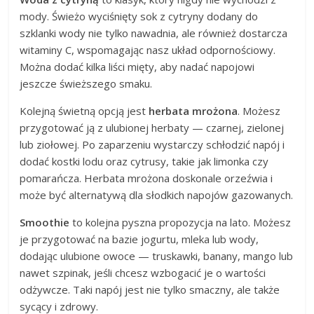
mody. Świeżo wyciśnięty sok z cytryny dodany do
szklanki wody nie tylko nawadnia, ale również dostarcza
witaminy C, wspomagając nasz układ odpornościowy.
Można dodać kilka liści mięty, aby nadać napojowi
jeszcze świeższego smaku.
Kolejną świetną opcją jest
herbata mrożona
. Możesz
przygotować ją z ulubionej herbaty — czarnej, zielonej
lub ziołowej. Po zaparzeniu wystarczy schłodzić napój i
dodać kostki lodu oraz cytrusy, takie jak limonka czy
pomarańcza. Herbata mrożona doskonale orzeźwia i
może być alternatywą dla słodkich napojów gazowanych.
Smoothie
to kolejna pyszna propozycja na lato. Możesz
je przygotować na bazie jogurtu, mleka lub wody,
dodając ulubione owoce — truskawki, banany, mango lub
nawet szpinak, jeśli chcesz wzbogacić je o wartości
odżywcze. Taki napój jest nie tylko smaczny, ale także
sycący i zdrowy.