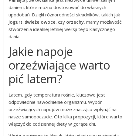
Pamiętaj, że owsianka jest niezwykle uniwersalnym
daniem, które można dostosować do własnych
upodobań. Dzięki różnorodności składników, takich jak
jogurt
,
świeże owoce
, czy
orzechy
, mamy możliwość
stworzenia idealnej letniej wersji tego klasycznego
dania.
Jakie napoje
orzeźwiające warto
pić latem?
Latem, gdy temperatura rośnie, kluczowe jest
odpowiednie nawodnienie organizmu. Wybór
orzeźwiających napojów może znacząco wpłynąć na
nasze samopoczucie. Oto kilka propozycji, które warto
włączyć do codziennej diety w gorące dni.
Woda z cytryną
to klasyk, który nigdy nie wychodzi z