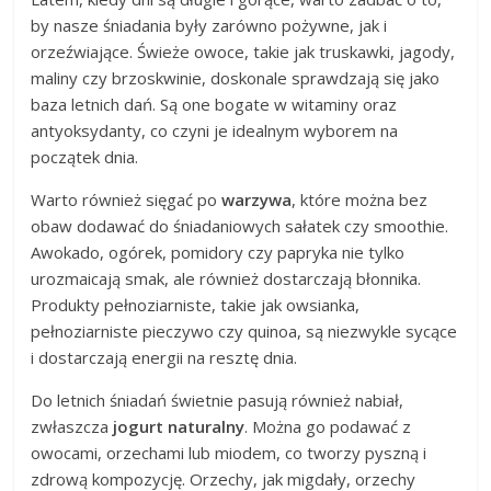
by nasze śniadania były zarówno pożywne, jak i
orzeźwiające. Świeże owoce, takie jak truskawki, jagody,
maliny czy brzoskwinie, doskonale sprawdzają się jako
baza letnich dań. Są one bogate w witaminy oraz
antyoksydanty, co czyni je idealnym wyborem na
początek dnia.
Warto również sięgać po
warzywa
, które można bez
obaw dodawać do śniadaniowych sałatek czy smoothie.
Awokado, ogórek, pomidory czy papryka nie tylko
urozmaicają smak, ale również dostarczają błonnika.
Produkty pełnoziarniste, takie jak owsianka,
pełnoziarniste pieczywo czy quinoa, są niezwykle sycące
i dostarczają energii na resztę dnia.
Do letnich śniadań świetnie pasują również nabiał,
zwłaszcza
jogurt naturalny
. Można go podawać z
owocami, orzechami lub miodem, co tworzy pyszną i
zdrową kompozycję. Orzechy, jak migdały, orzechy