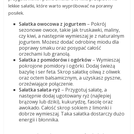
lekkie sałatki, które warto wypróbować na poranny
posiłek.
Sałatka owocowa z jogurtem
– Pokrój
sezonowe owoce, takie jak truskawki, maliny,
czy kiwi, a następnie wymieszaj je z naturalnym
jogurtem. Możesz dodać odrobinę miodu dla
poprawy smaku oraz posypać całość
orzechami lub granolą.
Sałatka z pomidorów i ogórków
– Wymieszaj
pokrojone pomidory i ogórki. Dodaj świeżą
bazylię i ser feta. Skrop sałatkę oliwą z oliwek
oraz octem balsamicznym, a uzyskasz pyszne,
orzeźwiające połączenie.
Sałatka sałata-ryż
– Przygotuj sałatę, a
następnie dodaj ugotowany ryż (najlepiej
brązowy lub dziki), kukurydzę, fasolę oraz
awokado. Całość skrop sokiem z limonki i
dobrze wymieszaj. Taka sałatka dostarczy dużo
energii i błonnika.