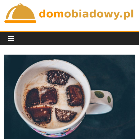
Skip
to
content
domobiadowy.pl